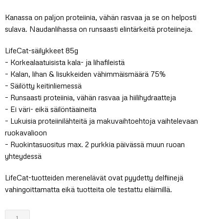
Kanassa on paljon proteiinia, vähän rasvaa ja se on helposti
sulava. Naudanlihassa on runsaasti elintärkeitä proteiineja.
LifeCat-säilykkeet 85g
– Korkealaatuisista kala- ja lihafileistä
– Kalan, lihan & lisukkeiden vähimmäismäärä 75%
– Säilötty keitinliemessä
– Runsaasti proteiinia, vähän rasvaa ja hiilihydraatteja
– Ei väri- eikä säilöntäaineita
– Lukuisia proteiinilähteitä ja makuvaihtoehtoja vaihtelevaan
ruokavalioon
– Ruokintasuositus max. 2 purkkia päivässä muun ruoan
yhteydessä
LifeCat-tuotteiden merenelävät ovat pyydetty delfiinejä
vahingoittamatta eikä tuotteita ole testattu eläimillä.
LifeCat