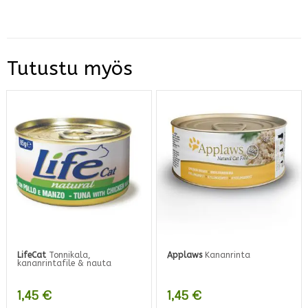
Tutustu myös
LifeCat
Tonnikala,
Applaws
Kananrinta
kananrintafile & nauta
1,45
€
1,45
€