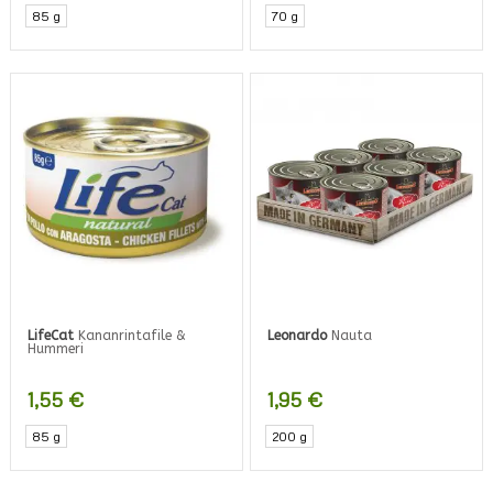
85 g
70 g
LifeCat
Kananrintafile &
Leonardo
Nauta
Hummeri
1,55
€
1,95
€
85 g
200 g