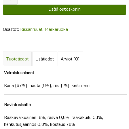
Kana
Lisää ostoskoriin
&
Nauta
määrä
Osastot:
Kissanruuat
,
Märkäruoka
Tuotetiedot
Lisätiedot
Arviot (0)
Valmistusaineet
Kana (67%), nauta (8%), riisi (1%), keitinliemi
Ravintosisältö
Raakavalkuainen 18%, rasva 0,8%, raakakuitu 0,1%,
hehkutusjäännös 0,8%, kosteus 78%