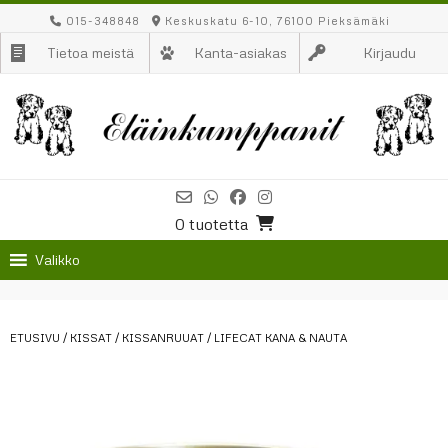
Skip
015-348848
Keskuskatu 6-10, 76100 Pieksämäki
to
Tietoa meistä
Kanta-asiakas
Kirjaudu
content
0 tuotetta
Valikko
ETUSIVU
/
KISSAT
/
KISSANRUUAT
/ LIFECAT KANA & NAUTA