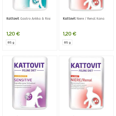
Kattovit
Gastro Ankka & Riisi
Kattovit
Niere / Renal Kana
1,20
€
1,20
€
85 g
85 g