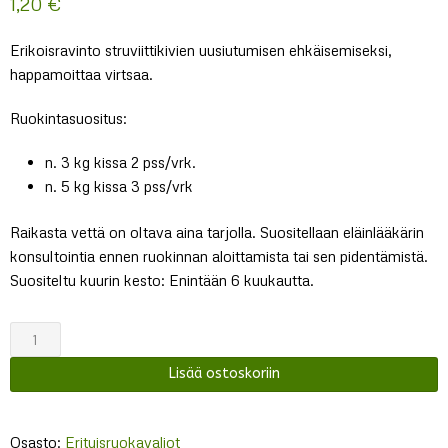
1,20
€
Erikoisravinto struviittikivien uusiutumisen ehkäisemiseksi,
happamoittaa virtsaa.
Ruokintasuositus:
n. 3 kg kissa 2 pss/vrk.
n. 5 kg kissa 3 pss/vrk
Raikasta vettä on oltava aina tarjolla. Suositellaan eläinlääkärin
konsultointia ennen ruokinnan aloittamista tai sen pidentämistä.
Suositeltu kuurin kesto: Enintään 6 kuukautta.
Kattovit
Urinary
Lisää ostoskoriin
Lohi
määrä
Osasto:
Erityisruokavaliot