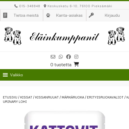
Skip
015-348848
Keskuskatu 6-10, 76100 Pieksämäki
to
Tietoa meistä
Kanta-asiakas
Kirjaudu
content
0 tuotetta
Valikko
ETUSIVU
/
KISSAT
/
KISSANRUUAT
/
MÄRKÄRUOKA
/
ERITYISRUOKAVALIOT
/ 
URINARY LOHI