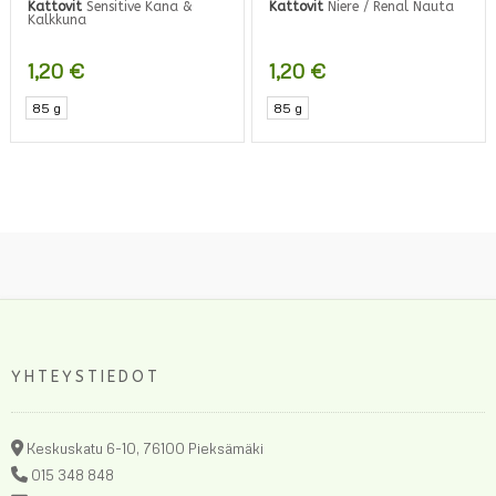
Kattovit
Sensitive Kana &
Kattovit
Niere / Renal Nauta
Kalkkuna
1,20
€
1,20
€
85 g
85 g
YHTEYSTIEDOT
Keskuskatu 6-10, 76100 Pieksämäki
015 348 848