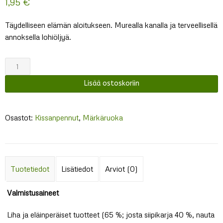
1,95
€
Täydelliseen elämän aloitukseen. Murealla kanalla ja terveellisellä
annoksella lohiöljyä.
Leonardo
Kitten
Lisää ostoskoriin
siipikarja
määrä
Osastot:
Kissanpennut
,
Märkäruoka
Tuotetiedot
Lisätiedot
Arviot (0)
Valmistusaineet
Liha ja eläinperäiset tuotteet (65 %; josta siipikarja 40 %, nauta