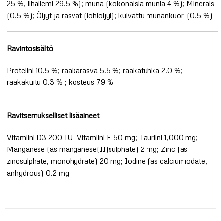
25 %, lihaliemi 29.5 %); muna (kokonaisia munia 4 %); Minerals
(0.5 %); Öljyt ja rasvat (lohiöljyl); kuivattu munankuori (0.5 %)
Ravintosisältö
Proteiini 10.5 %; raakarasva 5.5 %; raakatuhka 2.0 %;
raakakuitu 0.3 % ; kosteus 79 %
Ravitsemukselliset lisäaineet
Vitamiini D3 200 IU; Vitamiini E 50 mg; Tauriini 1,000 mg;
Manganese (as manganese(II)sulphate) 2 mg; Zinc (as
zincsulphate, monohydrate) 20 mg; Iodine (as calciumiodate,
anhydrous) 0.2 mg