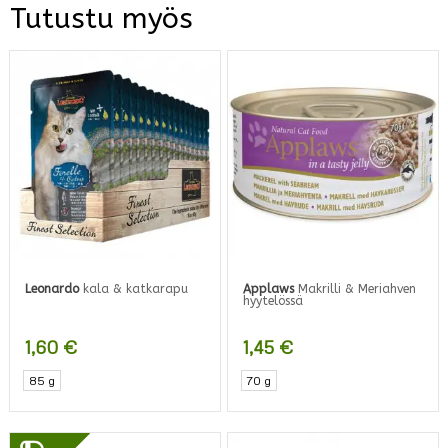
Tutustu myös
Leonardo
kala & katkarapu
Applaws
Makrilli & Meriahven
hyytelössä
1,60
€
1,45
€
85 g
70 g