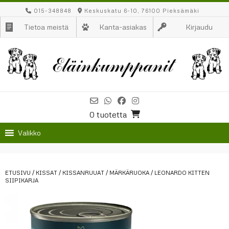
Skip
015-348848
Keskuskatu 6-10, 76100 Pieksämäki
to
Tietoa meistä
Kanta-asiakas
Kirjaudu
content
0 tuotetta
Valikko
ETUSIVU
/
KISSAT
/
KISSANRUUAT
/
MÄRKÄRUOKA
/ LEONARDO KITTEN
SIIPIKARJA