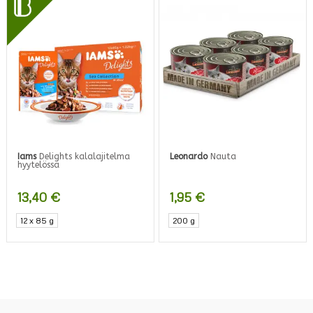
Iams
Delights kalalajitelma
Leonardo
Nauta
hyytelössä
13,40
€
1,95
€
12 x 85 g
200 g