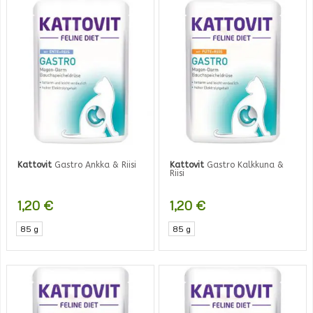
Kattovit
Gastro Ankka & Riisi
Kattovit
Gastro Kalkkuna &
Riisi
1,20
€
1,20
€
85 g
85 g