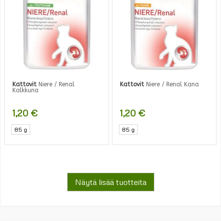
Kattovit
Niere / Renal
Kattovit
Niere / Renal Kana
Kalkkuna
1,20
€
1,20
€
85 g
85 g
Näytä lisää tuotteita