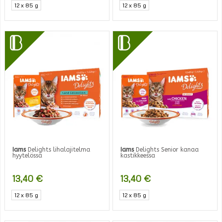
12 x 85 g
12 x 85 g
Iams
Delights lihalajitelma
Iams
Delights Senior kanaa
hyytelössä
kastikkeessa
13,40
€
13,40
€
12 x 85 g
12 x 85 g