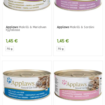
Applaws
Makrilli & Meriahven
Applaws
Makrilli & Sardiini
hyytelössä
1,45
€
1,45
€
70 g
70 g