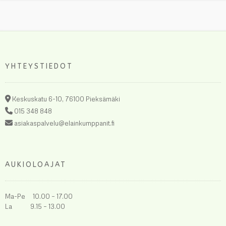
YHTEYSTIEDOT
Keskuskatu 6-10, 76100 Pieksämäki
015 348 848
asiakaspalvelu@elainkumppanit.fi
AUKIOLOAJAT
Ma-Pe 10.00 – 17.00
La 9.15 – 13.00