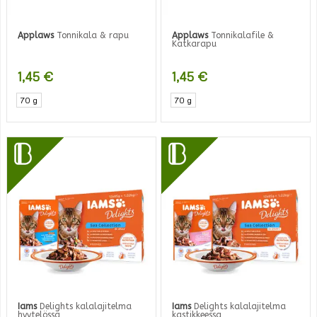
Applaws
Tonnikala & rapu
Applaws
Tonnikalafile &
Katkarapu
1,45
€
1,45
€
70 g
70 g
Iams
Delights kalalajitelma
Iams
Delights kalalajitelma
hyytelössä
kastikkeessa