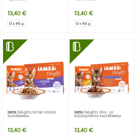
13,40
€
13,40
€
12 x 85 g
12 x 85 g
Iams
Delights Kitten kanaa
Iams
Delights liha- ja
kastikkeessa
kalalajitelma kastikkeessa
13,40
€
13,40
€