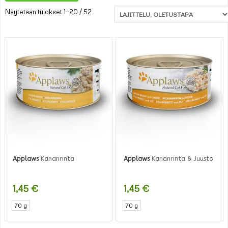
Näytetään tulokset 1–20 / 52
Applaws
Kananrinta
Applaws
Kananrinta & Juusto
1,45
€
1,45
€
70 g
70 g