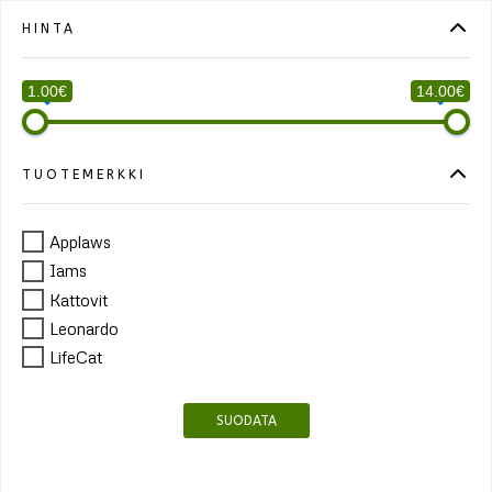
HINTA
1.00€
14.00€
TUOTEMERKKI
Applaws
Iams
Kattovit
Leonardo
LifeCat
SUODATA