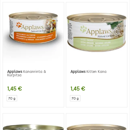
Applaws
Kananrinta &
Applaws
Kitten Kana
Kurpitsa
1,45
€
1,45
€
70 g
70 g