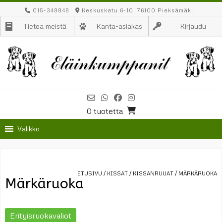
Skip
015-348848
Keskuskatu 6-10, 76100 Pieksämäki
to
Tietoa meistä
Kanta-asiakas
Kirjaudu
content
0 tuotetta
Valikko
ETUSIVU
/
KISSAT
/
KISSANRUUAT
/ MÄRKÄRUOKA
Märkäruoka
Erityisruokavaliot