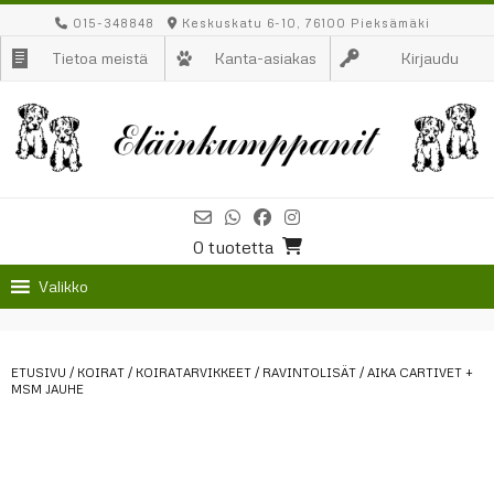
Skip
015-348848
Keskuskatu 6-10, 76100 Pieksämäki
to
Tietoa meistä
Kanta-asiakas
Kirjaudu
content
0 tuotetta
Valikko
ETUSIVU
/
KOIRAT
/
KOIRATARVIKKEET
/
RAVINTOLISÄT
/ AIKA CARTIVET +
MSM JAUHE