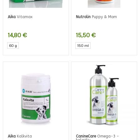
Aika
Vitamax
Nutrolin
Puppy & Mom
14,80
€
15,50
€
60 g
150 ml
Aika
Kalkvita
CanineCare
Omega-3 -