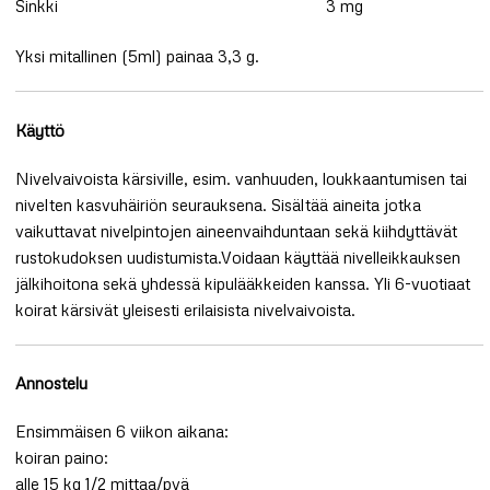
Sinkki
3 mg
Yksi mitallinen (5ml) painaa 3,3 g.
Käyttö
Nivelvaivoista kärsiville, esim. vanhuuden, loukkaantumisen tai
nivelten kasvuhäiriön seurauksena. Sisältää aineita jotka
vaikuttavat nivelpintojen aineenvaihduntaan sekä kiihdyttävät
rustokudoksen uudistumista.Voidaan käyttää nivelleikkauksen
jälkihoitona sekä yhdessä kipulääkkeiden kanssa. Yli 6-vuotiaat
koirat kärsivät yleisesti erilaisista nivelvaivoista.
Annostelu
Ensimmäisen 6 viikon aikana:
koiran paino:
alle 15 kg 1/2 mittaa/pvä