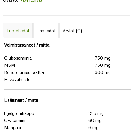
määrä
Tuotetiedot
Lisätiedot
Arviot (0)
Valmistusaineet / mitta
Glukosamiinia
750 mg
MSM
750 mg
Kondroitiinisulfaattia
600 mg
Hiivavalmiste
Lisäaineet / mitta
hyalyronihappo
12,5 mg
C-vitamiini
60 mg
Mangaani
6 mg