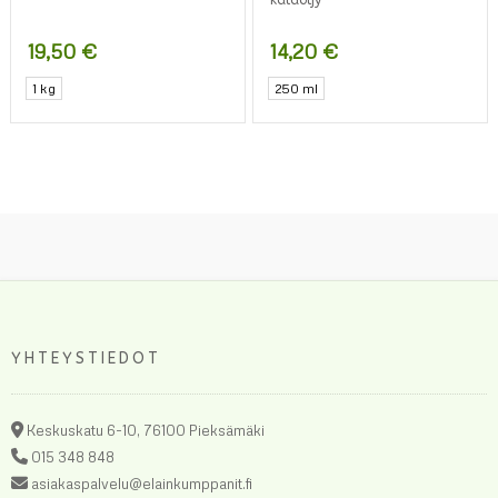
kalaöljy
19,50
€
14,20
€
1 kg
250 ml
YHTEYSTIEDOT
Keskuskatu 6-10, 76100 Pieksämäki
015 348 848
asiakaspalvelu@elainkumppanit.fi