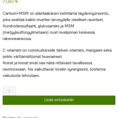
71,90
€
Cartivet+MSM on eläinlääkärien kehittämä täydennysravinto,
joka sisältää kaikki nivelten terveydelle oleelliset ravinteet.
Kondroitiinisulfaatti, glukosamiini ja MSM
(metyylisulfonyylimetaani) ovat nivelpinnan keskeisiä
rakenneaineosia.
C-vitamiini on rustokudokselle tärkein vitamiini, mangaani sekä
sinkki välttämättömät hivenaineet.
Koirat ja kissat eivät saa näitä riittävästi tavallisessa
ravinnossaan. Ne vaikuttavat niveliin synergisesti, toistensa
vaikutusta tehostaen.
Aika
Cartivet
Lisää ostoskoriin
+
MSM
jauhe
Osasto:
Ravintolisät