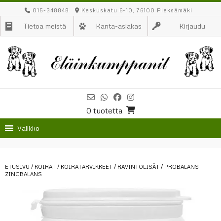
Skip
015-348848
Keskuskatu 6-10, 76100 Pieksämäki
to
Tietoa meistä
Kanta-asiakas
Kirjaudu
content
0 tuotetta
Valikko
ETUSIVU
/
KOIRAT
/
KOIRATARVIKKEET
/
RAVINTOLISÄT
/ PROBALANS
ZINCBALANS