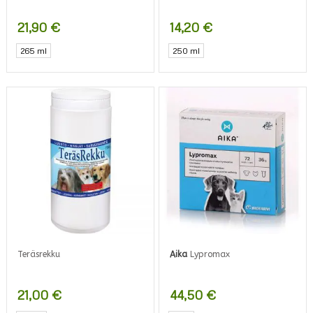
21,90
€
14,20
€
265 ml
250 ml
Teräsrekku
Aika
Lypromax
21,00
€
44,50
€