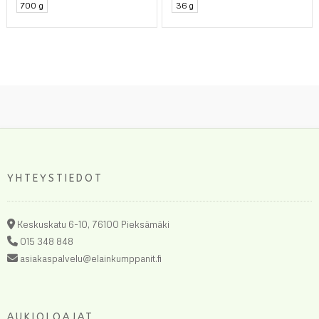
700 g
36 g
YHTEYSTIEDOT
Keskuskatu 6-10, 76100 Pieksämäki
015 348 848
asiakaspalvelu@elainkumppanit.fi
AUKIOLOAJAT