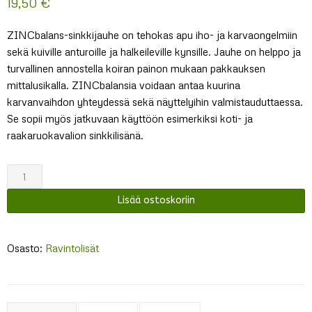
19,50
€
ZINCbalans-sinkkijauhe on tehokas apu iho- ja karvaongelmiin
sekä kuiville anturoille ja halkeileville kynsille. Jauhe on helppo ja
turvallinen annostella koiran painon mukaan pakkauksen
mittalusikalla. ZINCbalansia voidaan antaa kuurina
karvanvaihdon yhteydessä sekä näyttelyihin valmistauduttaessa.
Se sopii myös jatkuvaan käyttöön esimerkiksi koti- ja
raakaruokavalion sinkkilisänä.
Probalans
ZINCbalans
Lisää ostoskoriin
määrä
Osasto:
Ravintolisät