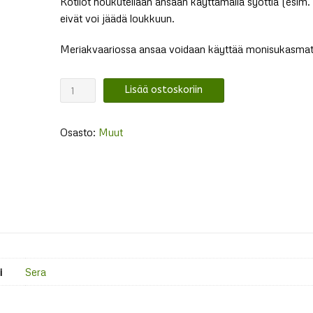
Kotilot houkutellaan ansaan käyttämällä syöttiä (esim. 
eivät voi jäädä loukkuun.
Meriakvaariossa ansaa voidaan käyttää monisukasmat
Sera
Lisää ostoskoriin
kotilo-/etana-
ansa
Osasto:
Muut
määrä
i
Sera