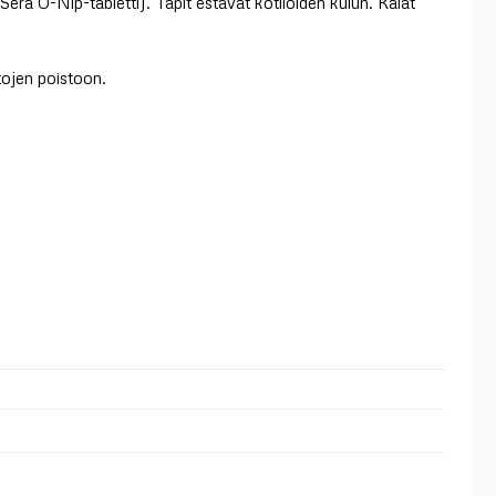
Sera O-Nip-tabletti). Tapit estävät kotiloiden kulun. Kalat
ojen poistoon.