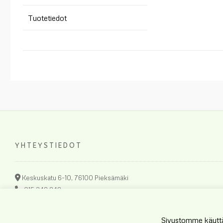
Tuotetiedot
YHTEYSTIEDOT
Keskuskatu 6-10, 76100 Pieksämäki
015 348 848
asiakaspalvelu@elainkumppanit.fi
Sivustomme käytt