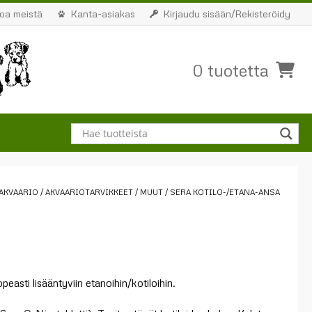
toa meistä
Kanta-asiakas
Kirjaudu sisään/Rekisteröidy
0 tuotetta
AKVAARIO
/
AKVAARIOTARVIKKEET
/
MUUT
/ SERA KOTILO-/ETANA-ANSA
easti lisääntyviin etanoihin/kotiloihin.