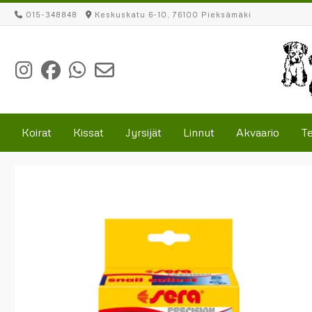
Skip
015-348848
Keskuskatu 6-10, 76100 Pieksämäki
to
content
Koirat
Kissat
Jyrsijät
Linnut
Akvaario
Te