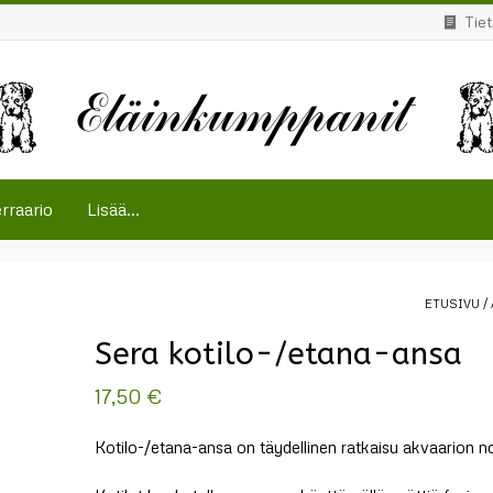
Tie
rraario
Lisää...
ETUSIVU
/
Sera kotilo-/etana-ansa
17,50
€
Kotilo-/etana-ansa on täydellinen ratkaisu akvaarion nop