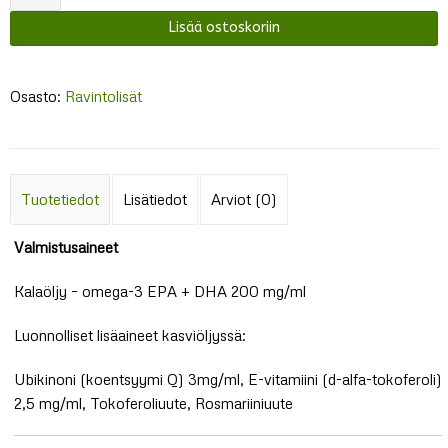
Senior
Lisää ostoskoriin
määrä
Osasto:
Ravintolisät
Tuotetiedot
Lisätiedot
Arviot (0)
Valmistusaineet
Kalaöljy – omega-3 EPA + DHA 200 mg/ml
Luonnolliset lisäaineet kasviöljyssä:
Ubikinoni (koentsyymi Q) 3mg/ml, E-vitamiini (d-alfa-tokoferoli)
2,5 mg/ml, Tokoferoliuute, Rosmariiniuute