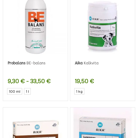
Probalans
BE-balans
Aika
Kalkvita
Hintaluokka:
9,30
€
–
33,50
€
19,50
€
9,30 €
Tällä
100 ml
1 l
1 kg
-
tuotteella
33,50 €
on
useampi
muunnelma.
Voit
tehdä