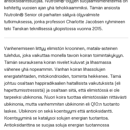
antioksidanttisuojaa. Nutrolin®-öljyjen suojaamismenetelmiä on
kehitetty vuosien ajan yhä tehokkaammiksi. Tämän ansiosta
Nutrolin® Senior oli parhaiten säilyvä öljyvalmiste
tutkimuksessa, jonka professori Charlotte Jacobsen ryhmineen
teki Tanskan teknillisessä yliopistossa vuonna 2015.
Vanhenemiseen liittyy elimistön krooninen, matala-asteinen
tulehdus, joka vaikuttaa monella tavoin koiran toimintakykyyn.
Tämän seurauksena koiran nivelet kuluvat ja lihasmassa
vähenee yhä nopeammin. Vanhan koiran lihassolujen
energiatehtaiden, mitokondrioiden, toiminta heikkenee. Tämä
johtuu osaltaan happiradikaalien haitallisista vaikutuksista (eli
hapettumisstressistä) ja osaltaan siitä, että elimistössä ei ole
tarpeeksi ubikinonia. Nuori koira tuottaa elimistössään riittävästi
ubikinonia, mutta vanhemmiten ubikinonin eli Q10:n tuotanto
laskee. Ubikinoni on sekä koentsyymi että antioksidantti.
Koentsyyminä se katalysoi solujen energian tuotantoa.
Antioksidanttina se suojaa soluja energian tuotannossa