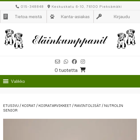
Skip
015-348848
Keskuskatu 6-10, 76100 Pieksämäki
to
Tietoa meistä
Kanta-asiakas
Kirjaudu
content
0 tuotetta
Valikko
ETUSIVU
/
KOIRAT
/
KOIRATARVIKKEET
/
RAVINTOLISÄT
/ NUTROLIN
SENIOR