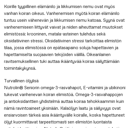
Koirille tyypillinen elämänilo ja liikkumisen riemu ovat myös
vanhan koiran oikeus. Vanhenemisen myötä koiran elämänilo
tuntuu usein vähenevän ja liikkumisen riemu katoaa. Syynä ovat
vanhenemiseen liittyvät vaivat ja niiden aiheuttamat muutokset
elimistössä: krooninen, matala-asteinen tulehdus sekä
oksidatiivinen stressi. Oksidatiivinen stressi tarkoittaa elimistön
tilaa, jossa elimistössä on epätasapaino soluja hapettavien ja
hapettamiselta suojaavien tekijöiden välillä. Oikeanlainen
ravitsemuksellinen tuki auttaa ikääntyvää koiraa säilyttämään
toimintakykynsä.
Turvallinen öljylisä
Nutrolin® Seniorin omega-3-rasvahapot, E-vitamiini ja ubikinoni
tukevat vanhenevan koiran elimistöä. Omega-3-rasvahappojen
ja antioksidanttien yhdistelmä auttaa koiraa tehokkaammin kuin
nämä ravintoaineet yksinään. Kalaöljyn laatu ja säilyvyys ovat
ensiarvoisen tärkeä asia ikääntyvälle koiralle, koska hapettuneet
öljyt kuormittavat tarpeettomasti sen elimistön luontaista