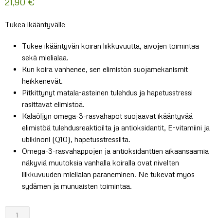
21,90
€
Tukea ikääntyvälle
Tukee ikääntyvän koiran liikkuvuutta, aivojen toimintaa
sekä mielialaa.
Kun koira vanhenee, sen elimistön suojamekanismit
heikkenevät.
Pitkittynyt matala-asteinen tulehdus ja hapetusstressi
rasittavat elimistöä.
Kalaöljyn omega-3-rasvahapot suojaavat ikääntyvää
elimistöä tulehdusreaktioilta ja antioksidantit, E-vitamiini ja
ubikinoni (Q10), hapetusstressiltä.
Omega-3-rasvahappojen ja antioksidanttien aikaansaamia
näkyviä muutoksia vanhalla koiralla ovat nivelten
liikkuvuuden mielialan paraneminen. Ne tukevat myös
sydämen ja munuaisten toimintaa.
Nutrolin