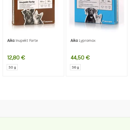
valinnat
tuotteen
sivulla.
Aika
Inupekt Forte
Aika
Lypromax
12,80
€
44,50
€
30 g
36 g