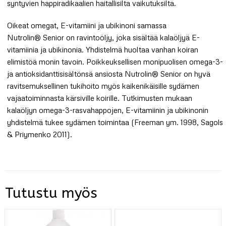
syntyvien happiradikaalien haitallisilta vaikutuksilta.
Oikeat omegat, E-vitamiini ja ubikinoni samassa
Nutrolin® Senior on ravintoöljy, joka sisältää kalaöljyä E-
vitamiinia ja ubikinonia. Yhdistelmä huoltaa vanhan koiran
elimistöä monin tavoin. Poikkeuksellisen monipuolisen omega-3-
ja antioksidanttisisältönsä ansiosta Nutrolin® Senior on hyvä
ravitsemuksellinen tukihoito myös kaikenikäisille sydämen
vajaatoiminnasta kärsiville koirille. Tutkimusten mukaan
kalaöljyn omega-3-rasvahappojen, E-vitamiinin ja ubikinonin
yhdistelmä tukee sydämen toimintaa (Freeman ym. 1998, Sagols
& Priymenko 2011).
Tutustu myös