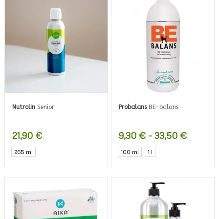
Nutrolin
Senior
Probalans
BE-balans
Hintalu
21,90
€
9,30
€
–
33,50
€
9,30 €
Tällä
265 ml
100 ml
1 l
-
tuotteella
33,50 €
on
useampi
muunnelm
Voit