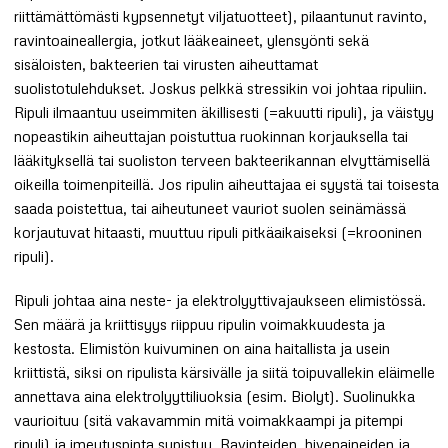
riittämättömästi kypsennetyt viljatuotteet), pilaantunut ravinto,
ravintoaineallergia, jotkut lääkeaineet, ylensyönti sekä
sisäloisten, bakteerien tai virusten aiheuttamat
suolistotulehdukset. Joskus pelkkä stressikin voi johtaa ripuliin.
Ripuli ilmaantuu useimmiten äkillisesti (=akuutti ripuli), ja väistyy
nopeastikin aiheuttajan poistuttua ruokinnan korjauksella tai
lääkityksellä tai suoliston terveen bakteerikannan elvyttämisellä
oikeilla toimenpiteillä. Jos ripulin aiheuttajaa ei syystä tai toisesta
saada poistettua, tai aiheutuneet vauriot suolen seinämässä
korjautuvat hitaasti, muuttuu ripuli pitkäaikaiseksi (=krooninen
ripuli).
Ripuli johtaa aina neste- ja elektrolyyttivajaukseen elimistössä.
Sen määrä ja kriittisyys riippuu ripulin voimakkuudesta ja
kestosta. Elimistön kuivuminen on aina haitallista ja usein
kriittistä, siksi on ripulista kärsivälle ja siitä toipuvallekin eläimelle
annettava aina elektrolyyttiliuoksia (esim. Biolyt). Suolinukka
vaurioituu (sitä vakavammin mitä voimakkaampi ja pitempi
ripuli) ja imeytyspinta supistuu. Ravinteiden, hivenaineiden ja