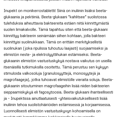
Inupekt on monikerrostabletti! Siinä on inuliinin lisäksi beeta-
glukaania ja pektiiniä. Beeta-glukaani ”kahlitsee” suolistossa
tulehduksia aiheuttavia bakteereita estäen niitä kiinnittymästä
suolen limakalvolle. Tämä tapahtuu siten että beeta-glukaani
kiinnittyy bakteerin seinämään siihen kohtaan, jolla bakteeri
kiinnittyisi suolinukkaan. Tämä on erittäin merkityksellistä
suolinukan (joka ripulissa tuhoutuu laajasti) suojaamiseksi ja
elimistön neste- ja elektrolyyttihukan estämiseksi. Beeta-
glukaanin elimistön vastustuskykyä nostava vaikutus on useilla
itsenäisillä tutkimuksilla osoitettu. Tämä perustuu sen kykyyn
stimuloida valkosoluja (granulosyyttejä, monosyytejä ja
magrofaageja), jotka tuhoavat elimistölle vieraita soluja. Beeta-
glukaanin sitoutuminen magrofaageihin lisää niiden bakteerien
sieppaamiskykyä eli fagosytoosia. Beeta-glukaani ihanteellisesti
ja – Inupektissa ainutlaatuisesti –yhteisvaikutuksellisesti lisää
inuliinin tehoa suolistohäiriöiden estämisessä ja korjaamisessa.
Luonnollisesti elimistön vastustuskyvyn kohoamisella on
merkitystä lemmikkimme kaikkinaiselle hyvinvoinnille.