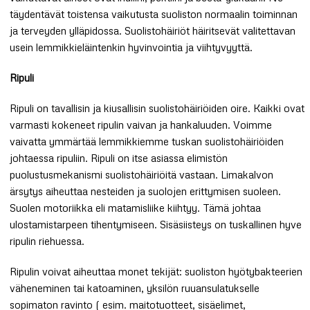
täydentävät toistensa vaikutusta suoliston normaalin toiminnan
ja terveyden ylläpidossa. Suolistohäiriöt häiritsevät valitettavan
usein lemmikkieläintenkin hyvinvointia ja viihtyvyyttä.
Ripuli
Ripuli on tavallisin ja kiusallisin suolistohäiriöiden oire. Kaikki ovat
varmasti kokeneet ripulin vaivan ja hankaluuden. Voimme
vaivatta ymmärtää lemmikkiemme tuskan suolistohäiriöiden
johtaessa ripuliin. Ripuli on itse asiassa elimistön
puolustusmekanismi suolistohäiriöitä vastaan. Limakalvon
ärsytys aiheuttaa nesteiden ja suolojen erittymisen suoleen.
Suolen motoriikka eli matamisliike kiihtyy. Tämä johtaa
ulostamistarpeen tihentymiseen. Sisäsiisteys on tuskallinen hyve
ripulin riehuessa.
Ripulin voivat aiheuttaa monet tekijät: suoliston hyötybakteerien
väheneminen tai katoaminen, yksilön ruuansulatukselle
sopimaton ravinto ( esim. maitotuotteet, sisäelimet,