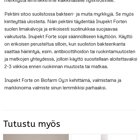
Pektiini sitoo suolistossa bakteeri- ja muita myrkkyjä. Se myös
kiinteyttää ulosteita. Näin pektiini täydentää Inupekt Forten
suolen limakalvoja ja erikoisesti suolinukkaa suojaavaa
vaikutusta. Inupekt Forte sopii säännölliseen käyttöön. Käyttö
on erikoisen perusteltua silloin, kun suoliston bakteerikanta
saattaa häiriintyä, esim. antibioottihoidon tai ruokintamuutosten
ja matkojen yhteydessä, jolloin käyttö suositellaan aloitettavaksi
2-3 viikkoa ennen ruokinnan muutosta tai matkaa.
Inupekt Forte on Biofarm Oy:n kehittämä, valmistama ja
markkinoima valmiste sinun lemmikkisi parhaaksi.
Tutustu myös