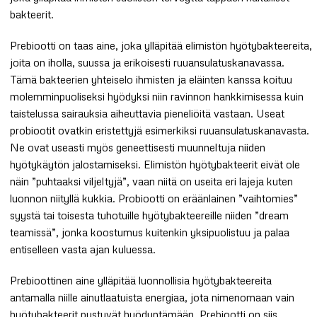
bakteerit.
Prebiootti on taas aine, joka ylläpitää elimistön hyötybakteereita,
joita on iholla, suussa ja erikoisesti ruuansulatuskanavassa.
Tämä bakteerien yhteiselo ihmisten ja eläinten kanssa koituu
molemminpuoliseksi hyödyksi niin ravinnon hankkimisessa kuin
taistelussa sairauksia aiheuttavia pieneliöitä vastaan. Useat
probiootit ovatkin eristettyjä esimerkiksi ruuansulatuskanavasta.
Ne ovat useasti myös geneettisesti muunneltuja niiden
hyötykäytön jalostamiseksi. Elimistön hyötybakteerit eivät ole
näin ”puhtaaksi viljeltyjä”, vaan niitä on useita eri lajeja kuten
luonnon niityllä kukkia. Probiootti on eräänlainen ”vaihtomies”
syystä tai toisesta tuhotuille hyötybakteereille niiden ”dream
teamissä”, jonka koostumus kuitenkin yksipuolistuu ja palaa
entiselleen vasta ajan kuluessa.
Prebioottinen aine ylläpitää luonnollisia hyötybakteereita
antamalla niille ainutlaatuista energiaa, jota nimenomaan vain
hyötybakteerit pystyvät hyödyntämään. Prebiootti on siis