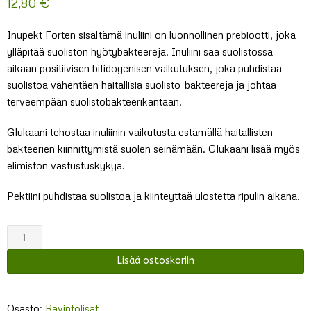
12,80
€
Inupekt Forten sisältämä inuliini on luonnollinen prebiootti, joka
ylläpitää suoliston hyötybakteereja. Inuliini saa suolistossa
aikaan positiivisen bifidogenisen vaikutuksen, joka puhdistaa
suolistoa vähentäen haitallisia suolisto-bakteereja ja johtaa
terveempään suolistobakteerikantaan.
Glukaani tehostaa inuliinin vaikutusta estämällä haitallisten
bakteerien kiinnittymistä suolen seinämään. Glukaani lisää myös
elimistön vastustuskykyä.
Pektiini puhdistaa suolistoa ja kiinteyttää ulostetta ripulin aikana.
Aika
Inupekt
Lisää ostoskoriin
Forte
määrä
Osasto:
Ravintolisät