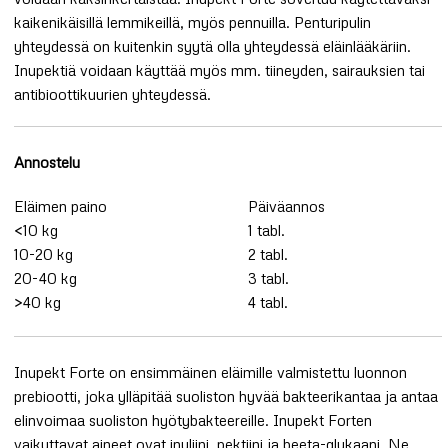
kaikenikäisillä lemmikeillä, myös pennuilla. Penturipulin
yhteydessä on kuitenkin syytä olla yhteydessä eläinlääkäriin.
Inupektiä voidaan käyttää myös mm. tiineyden, sairauksien tai
antibioottikuurien yhteydessä.
Annostelu
Eläimen paino
Päiväannos
<10 kg
1 tabl.
10-20 kg
2 tabl.
20-40 kg
3 tabl.
>40 kg
4 tabl.
Inupekt Forte on ensimmäinen eläimille valmistettu luonnon
prebiootti, joka ylläpitää suoliston hyvää bakteerikantaa ja antaa
elinvoimaa suoliston hyötybakteereille. Inupekt Forten
vaikuttavat aineet ovat inuliini, pektiini ja beeta-glukaani. Ne