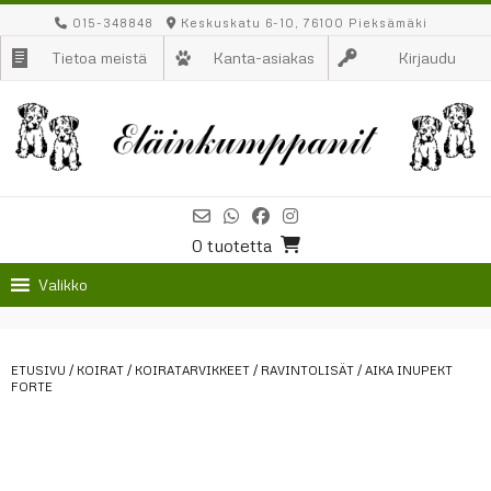
Skip
015-348848
Keskuskatu 6-10, 76100 Pieksämäki
to
Tietoa meistä
Kanta-asiakas
Kirjaudu
content
0 tuotetta
Valikko
ETUSIVU
/
KOIRAT
/
KOIRATARVIKKEET
/
RAVINTOLISÄT
/ AIKA INUPEKT
FORTE