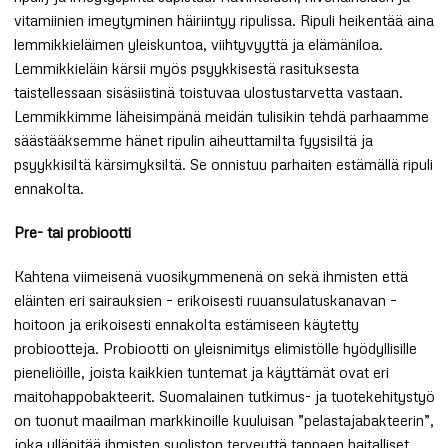
vitamiinien imeytyminen häiriintyy ripulissa. Ripuli heikentää aina
lemmikkieläimen yleiskuntoa, viihtyvyyttä ja elämäniloa.
Lemmikkieläin kärsii myös psyykkisestä rasituksesta
taistellessaan sisäsiistinä toistuvaa ulostustarvetta vastaan.
Lemmikkimme läheisimpänä meidän tulisikin tehdä parhaamme
säästääksemme hänet ripulin aiheuttamilta fyysisiltä ja
psyykkisiltä kärsimyksiltä. Se onnistuu parhaiten estämällä ripuli
ennakolta.
Pre- tai probiootti
Kahtena viimeisenä vuosikymmenenä on sekä ihmisten että
eläinten eri sairauksien – erikoisesti ruuansulatuskanavan –
hoitoon ja erikoisesti ennakolta estämiseen käytetty
probiootteja. Probiootti on yleisnimitys elimistölle hyödyllisille
pieneliöille, joista kaikkien tuntemat ja käyttämät ovat eri
maitohappobakteerit. Suomalainen tutkimus- ja tuotekehitystyö
on tuonut maailman markkinoille kuuluisan ”pelastajabakteerin”,
joka ylläpitää ihmisten suoliston terveyttä tappaen haitalliset