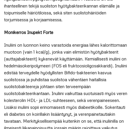
ihanteellinen tekijä suoliston hyötybakteerikannan elämälle ja
toipumiselle häiriötiloissa, sekä siten suolistohäiriöiden
torjumisessa ja korjaamisessa.
Monikerros Inupekt Forte
Inuliini on luonnon keino varastoida energiaa lähes kalorittomaan
muotoon (vain 1 kcal/g), jonka vain elimistön hyötybakteerit
(auttajabakteerit) kykenevät käyttämään. Kemiallisesti inuliini on
hedelmäsokeripolymeeri (FOS eli fruktoosioligosakkaridi). Inuliini
edistää terveydelle hyödyllisten Bifido-bakteerien kasvua
suolistossa ja puhdistaa suolistoa vähentäen haitallisia
suolistobakteereja johtaen siten terveempään
suolistobakteerikantaan. Inuliini vaikuttaa suotuisasti myös veren
kolesterolin HDL- ja LDL-suhteeseen, sekä verenpaineeseen.
Lisäksi inuliini sopii erinomaisesti myös diabeetikoille. Sokeritauti
eli diabetes on koirillakin lisääntynyt, ja verenpainetautiakin
tavataan. Merkityksellisempää kuitenkin on se, että inuliinilla on
ilmeisesti liikapainoisuutta jossain määrin rajoittava vaikutus.