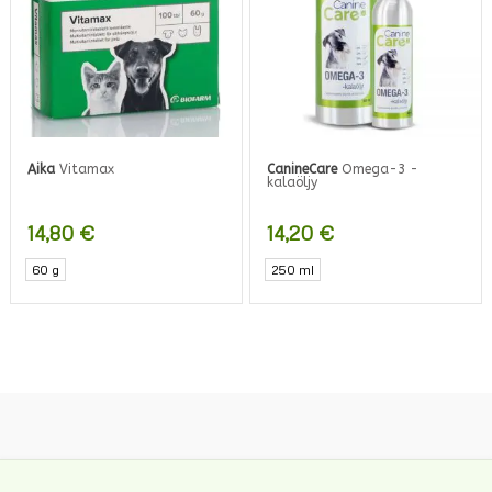
tehdä
valinnat
tuotteen
sivulla.
Aika
Vitamax
CanineCare
Omega-3 -
kalaöljy
14,80
€
14,20
€
60 g
250 ml