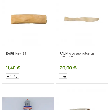
RAUH!
Hirvi 25
RAUH!
Aito suomalainen
minilastu
11,40
€
70,00
€
n. 150 g
1 kg