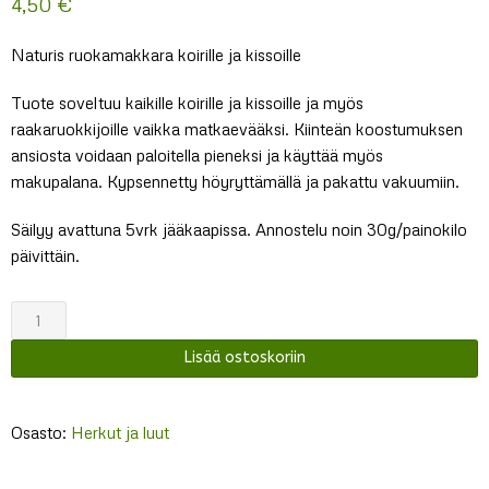
4,50
€
Naturis ruokamakkara koirille ja kissoille
Tuote soveltuu kaikille koirille ja kissoille ja myös
raakaruokkijoille vaikka matkaevääksi. Kiinteän koostumuksen
ansiosta voidaan paloitella pieneksi ja käyttää myös
makupalana. Kypsennetty höyryttämällä ja pakattu vakuumiin.
Säilyy avattuna 5vrk jääkaapissa. Annostelu noin 30g/painokilo
päivittäin.
Naturis
Fresh
Lisää ostoskoriin
Meat
Lammas
määrä
Osasto:
Herkut ja luut