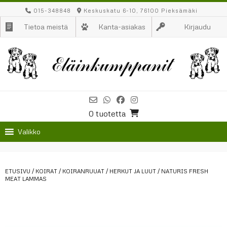
Skip
015-348848
Keskuskatu 6-10, 76100 Pieksämäki
to
Tietoa meistä
Kanta-asiakas
Kirjaudu
content
0 tuotetta
Valikko
ETUSIVU
/
KOIRAT
/
KOIRANRUUAT
/
HERKUT JA LUUT
/ NATURIS FRESH
MEAT LAMMAS