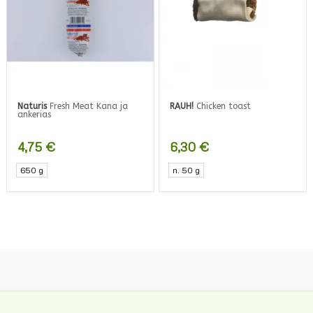
Naturis
Fresh Meat Kana ja
RAUH!
Chicken toast
ankerias
4,75
€
6,30
€
650 g
n. 50 g