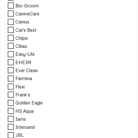
Bio-Groom
CanineCare
Canius
Cat's Best
Chipsi
Cibau
Easy-Life
EHEIM
Ever Clean
Farmina
Flexi
Frank's
Golden Eagle
HS Aqua
Iams
Intersand
JBL