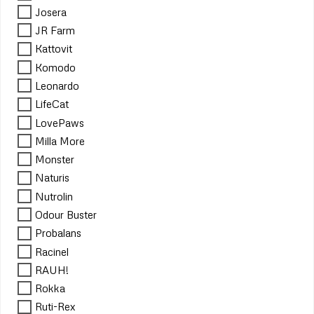
Josera
JR Farm
Kattovit
Komodo
Leonardo
LifeCat
LovePaws
Milla More
Monster
Naturis
Nutrolin
Odour Buster
Probalans
Racinel
RAUH!
Rokka
Ruti-Rex