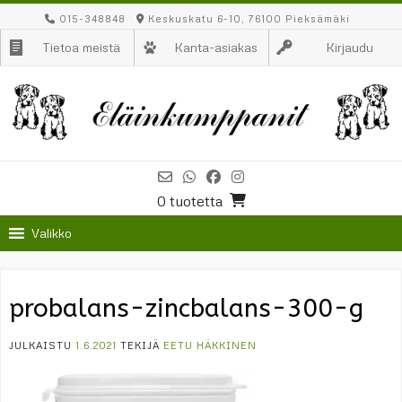
Skip
015-348848
Keskuskatu 6-10, 76100 Pieksämäki
to
Tietoa meistä
Kanta-asiakas
Kirjaudu
content
0 tuotetta
Valikko
probalans-zincbalans-300-g
JULKAISTU
1.6.2021
TEKIJÄ
EETU HÄKKINEN