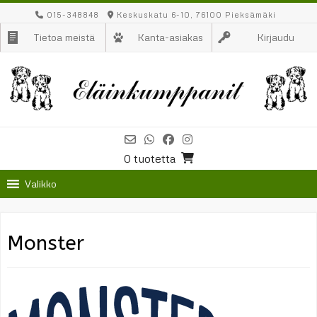
Skip
015-348848
Keskuskatu 6-10, 76100 Pieksämäki
to
Tietoa meistä
Kanta-asiakas
Kirjaudu
content
0 tuotetta
Valikko
Monster