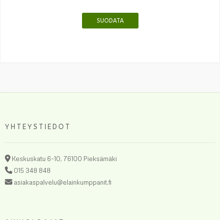
SUODATA
YHTEYSTIEDOT
Keskuskatu 6-10, 76100 Pieksämäki
015 348 848
asiakaspalvelu@elainkumppanit.fi