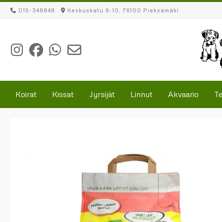
Skip
015-348848
Keskuskatu 6-10, 76100 Pieksämäki
to
content
Koirat
Kissat
Jyrsijät
Linnut
Akvaario
Te