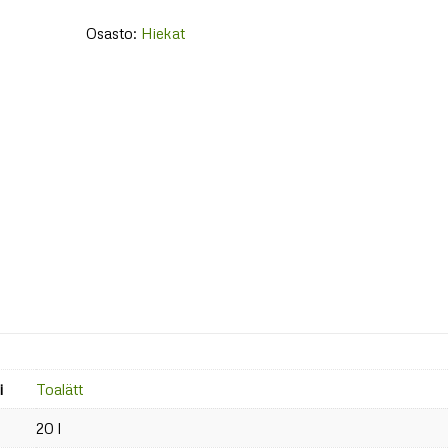
Osasto:
Hiekat
i
Toalätt
20 l