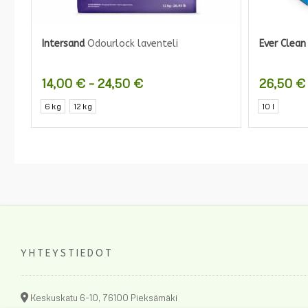
Intersand
Odourlock laventeli
Ever Clean
Hintaluokka:
14,00
€
–
24,50
€
26,50
€
14,00 €
Tällä
6 kg
12 kg
10 l
-
tuotteella
24,50 €
on
useampi
muunnelma.
Voit
tehdä
valinnat
tuotteen
YHTEYSTIEDOT
sivulla.
Keskuskatu 6-10, 76100 Pieksämäki