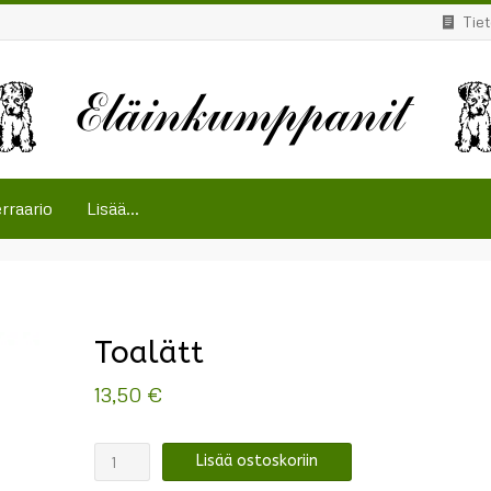
Tie
rraario
Lisää...
Toalätt
13,50
€
Toalätt
Lisää ostoskoriin
määrä