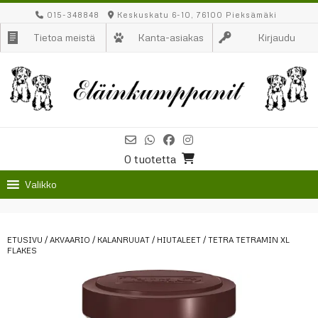
Skip
015-348848
Keskuskatu 6-10, 76100 Pieksämäki
to
Tietoa meistä
Kanta-asiakas
Kirjaudu
content
0 tuotetta
Valikko
ETUSIVU
/
AKVAARIO
/
KALANRUUAT
/
HIUTALEET
/ TETRA TETRAMIN XL
FLAKES