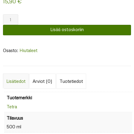
15,90
€
Tetra
TetraMin
Lisää ostoskoriin
XL
Flakes
määrä
Osasto:
Hiutaleet
Lisätiedot
Arviot (0)
Tuotetiedot
Tuotemerkki
Tetra
Tilavuus
500 ml