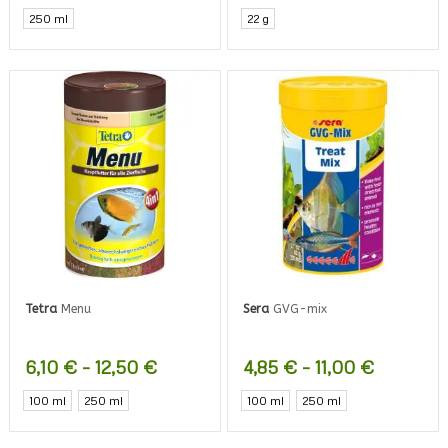
250 ml
22 g
Tetra
Menu
Sera
GVG-mix
Hintaluokka:
Hintaluo
6,10
€
–
12,50
€
4,85
€
–
11,00
€
6,10 €
4,85 €
Tällä
Tällä
100 ml
250 ml
100 ml
250 ml
-
-
tuotteella
tuotteel