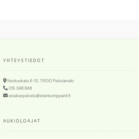
12,50 €
11,00 €
on
on
useampi
useamp
muunnelma.
muunne
Voit
Voit
tehdä
tehdä
valinnat
valinnat
tuotteen
tuottee
sivulla.
sivulla.
YHTEYSTIEDOT
Keskuskatu 6-10, 76100 Pieksämäki
015 348 848
asiakaspalvelu@elainkumppanit.fi
AUKIOLOAJAT