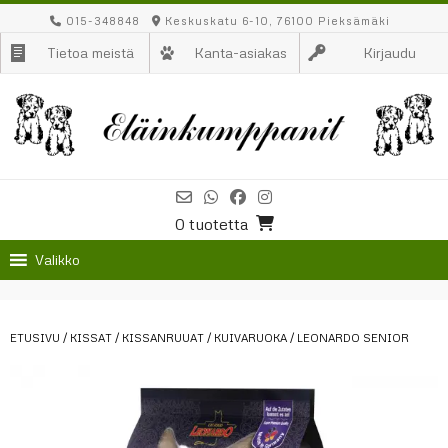
Skip
015-348848
Keskuskatu 6-10, 76100 Pieksämäki
to
Tietoa meistä
Kanta-asiakas
Kirjaudu
content
0 tuotetta
Valikko
ETUSIVU
/
KISSAT
/
KISSANRUUAT
/
KUIVARUOKA
/ LEONARDO SENIOR