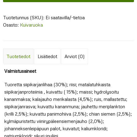
Tuotetunnus (SKU):
Ei saatavilla/-tietoa
Osasto:
Kuivaruoka
Tuotetiedot
Lisätiedot
Arviot (0)
Valmistusaineet
Tuoretta siipikarjanlihaa (30%); riisi; matalatuhkaista
siipikarjanproteiinia , kuivattu ( 15%); maissi; hydrolysoitu
kananmaksa; kalajauho merikalasta (4,5%); ruis, mallastettu;
siipikarjanrasva; kuivattu kananmuna; jauhettu meriplankton
(krilli 2,5%); kuivattu panimohiiva (2,5%); chian siemen (2,5%);
kylmäpuristettu viinirypäleensiemenjauho (2,0%);
johanneksenleipäpuun palot, kuivatut; kaliumkloridi;
natriumkloridi; sikuri-inuliini