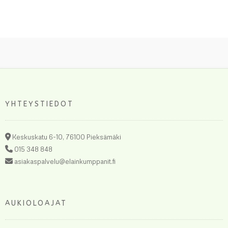
53,00 €
53,00
on
on
useampi
useampi
muunnelma.
muunnel
Voit
Voit
tehdä
tehdä
valinnat
valinnat
tuotteen
tuotteen
sivulla.
sivulla.
YHTEYSTIEDOT
Keskuskatu 6-10, 76100 Pieksämäki
015 348 848
asiakaspalvelu@elainkumppanit.fi
AUKIOLOAJAT