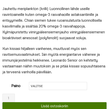
Jauhettu meriplankton (krilli) Luonnollinen lähde useille
ravintoaineille kuten omega-3 rasvahaoille astaksantiinille ja
entsyymeille. Chian siemen tukee ruoansulatusta luonnollisella
kasvilimalla ja sisältää 20% omega-3 rasvahappoja.
Kylmäpuristettu viinirypäleensiemenjauho viinirypäleensiemenen
bioaktiiviset ainesosat (polyfenolit) suojaavat soluja.
Kun kissasi hiljalleen vanhenee, muuttuvat myös sen
ravitsemusvaatimukset. Iän myötä energiantarve vähenee ja
immunijärjestelmä heikkenee. Leonardo Senior on kehitetty
vastaamaan näihin muutoksiin ja se pitää kissasi sopusuhtaisena
ja terveenä vanhoilla päivillään.
Paino
Leonardo
Senior
Lisää ostoskoriin
määrä