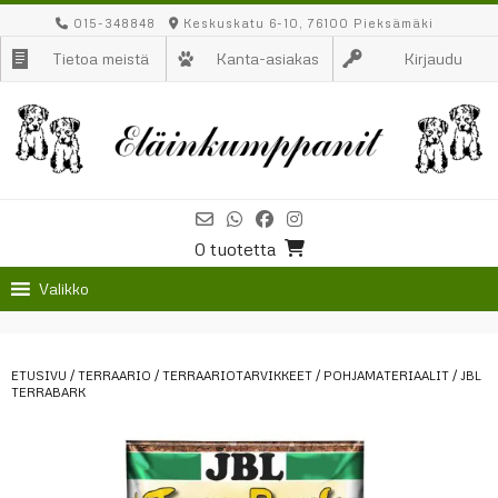
Skip
015-348848
Keskuskatu 6-10, 76100 Pieksämäki
to
Tietoa meistä
Kanta-asiakas
Kirjaudu
content
0 tuotetta
Valikko
ETUSIVU
/
TERRAARIO
/
TERRAARIOTARVIKKEET
/
POHJAMATERIAALIT
/ JBL
TERRABARK