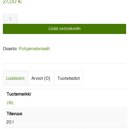
27,00
€
JBL
TerraBark
Lisää ostoskoriin
määrä
Osasto:
Pohjamateriaalit
Lisätiedot
Arviot (0)
Tuotetiedot
Tuotemerkki
JBL
Tilavuus
20 l