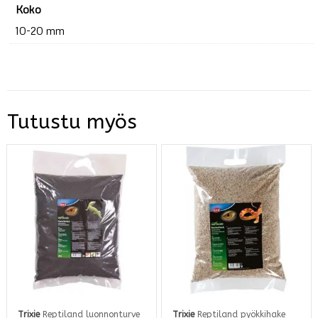
Koko
10-20 mm
Tutustu myös
Trixie
Reptiland luonnonturve
Trixie
Reptiland pyökkihake