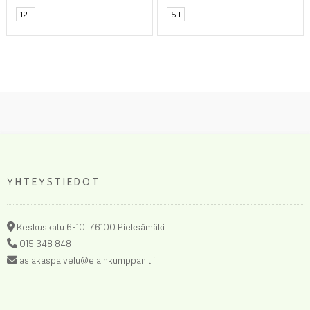
12 l
5 l
YHTEYSTIEDOT
Keskuskatu 6-10, 76100 Pieksämäki
015 348 848
asiakaspalvelu@elainkumppanit.fi