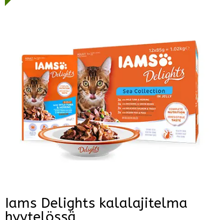
Iams Delights kalalajitelma
hyytelössä