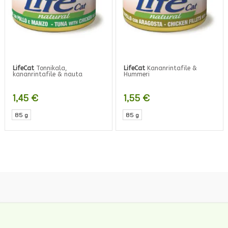
LifeCat
Tonnikala,
LifeCat
Kananrintafile &
kananrintafile & nauta
Hummeri
1,45
€
1,55
€
85 g
85 g