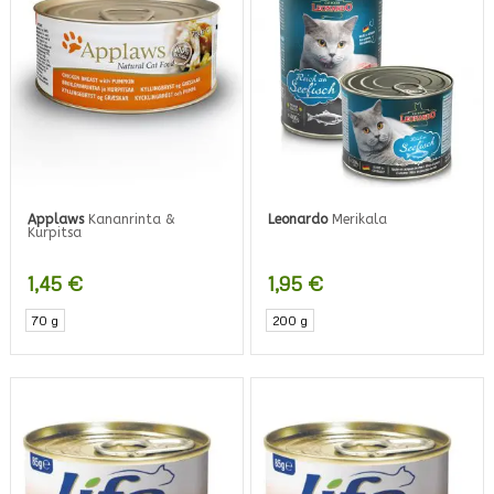
Applaws
Kananrinta &
Leonardo
Merikala
Kurpitsa
1,45
€
1,95
€
70 g
200 g