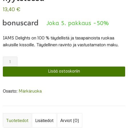
13,40
€
Joka 5. pakkaus -50%
IAMS Delights on 100 % täydellistä ja tasapainoista ruokaa
aikuisille kissoille. Täydellinen ravinto ja vastustamaton maku.
Iams
Delights
Lisää ostoskoriin
kalalajitelma
hyytelössä
määrä
Osasto:
Märkäruoka
Tuotetiedot
Lisätiedot
Arviot (0)