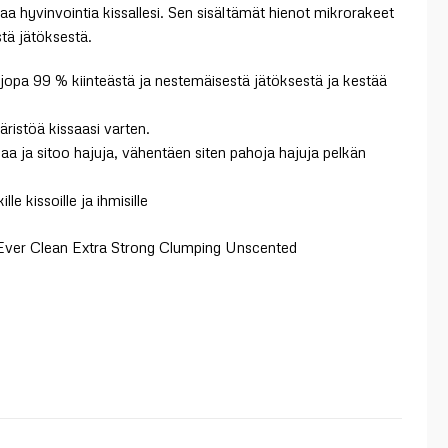
 hyvinvointia kissallesi. Sen sisältämät hienot mikrorakeet
stä jätöksestä.
 jopa 99 % kiinteästä ja nestemäisestä jätöksestä ja kestää
istöä kissaasi varten.
paa ja sitoo hajuja, vähentäen siten pahoja hajuja pelkän
e kissoille ja ihmisille
Ever Clean Extra Strong Clumping Unscented