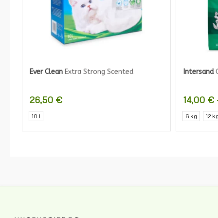
Ever Clean
Extra Strong Scented
Intersand
O
26,50
€
14,00
€
10 l
6 kg
12 k