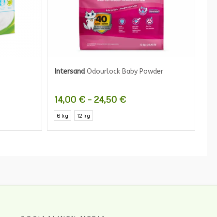
Intersand
Odourlock Baby Powder
Hintaluokka:
14,00
€
–
24,50
€
14,00 €
Tällä
6 kg
12 kg
-
tuotteella
24,50 €
on
useampi
muunnelma.
Voit
tehdä
valinnat
tuotteen