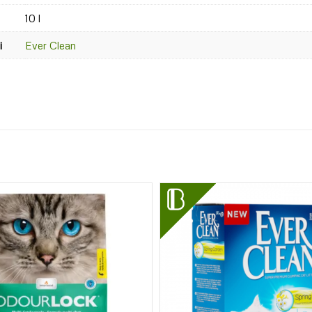
10 l
i
Ever Clean