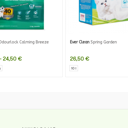
dourlock Calming Breeze
Ever Clean
Spring Garden
Hintaluokka:
–
24,50
€
26,50
€
14,00 €
Tällä
g
10 l
-
tuotteella
24,50 €
on
useampi
muunnelma.
Voit
tehdä
valinnat
tuotteen