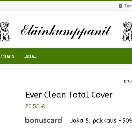
Tie
rraario
Lisää...
ETU
Ever Clean Total Cover
26,50
€
Joka 5. pakkaus -50