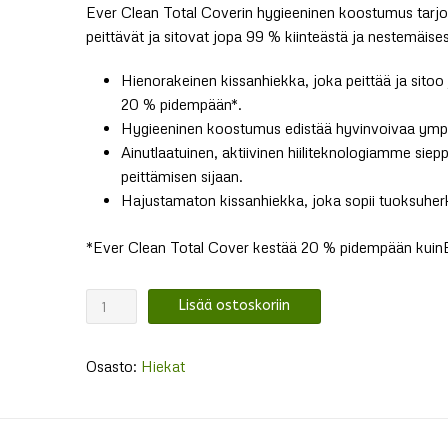
Ever Clean Total Coverin hygieeninen koostumus tarjoaa
peittävät ja sitovat jopa 99 % kiinteästä ja nestemäise
Hienorakeinen kissanhiekka, joka peittää ja sitoo
20 % pidempään*.
Hygieeninen koostumus edistää hyvinvoivaa ympär
Ainutlaatuinen, aktiivinen hiiliteknologiamme siep
peittämisen sijaan.
Hajustamaton kissanhiekka, joka sopii tuoksuherkill
*Ever Clean Total Cover kestää 20 % pidempään kuin
Ever
Lisää ostoskoriin
Clean
Total
Osasto:
Hiekat
Cover
määrä