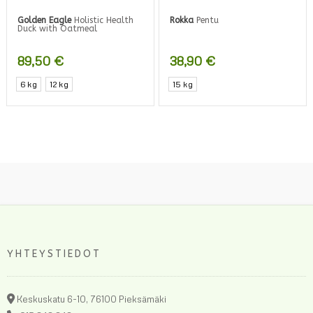
Golden Eagle
Holistic Health
Rokka
Pentu
Duck with Oatmeal
89,50
€
38,90
€
Tällä
6 kg
12 kg
15 kg
tuotteella
on
useampi
muunnelma.
Voit
tehdä
valinnat
tuotteen
sivulla.
YHTEYSTIEDOT
Keskuskatu 6-10, 76100 Pieksämäki