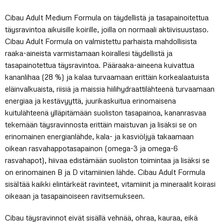
16,50 €
Cibau Adult Medium Formula on täydellistä ja tasapainoitettua
-
täysravintoa aikuisille koirille, joilla on normaali aktiivisuustaso.
51,10 €
Cibau Adult Formula on valmistettu parhaista mahdollisista
raaka-aineista varmistamaan koirallesi täydellistä ja
tasapainotettua täysravintoa. Pääraaka-aineena kuivattua
kananlihaa (28 %) ja kalaa turvaamaan erittäin korkealaatuista
eläinvalkuaista, riisiä ja maissia hiilihydraattilähteenä turvaamaan
energiaa ja kestävyyttä, juurikaskuitua erinomaisena
kuitulähteenä ylläpitämään suoliston tasapainoa, kananrasvaa
tekemään täysravinnosta erittäin maistuvan ja lisäksi se on
erinomainen energianlähde, kala- ja kasviöljyä takaamaan
oikean rasvahappotasapainon (omega-3 ja omega-6
rasvahapot), hiivaa edistämään suoliston toimintaa ja lisäksi se
on erinomainen B ja D vitamiinien lähde. Cibau Adult Formula
sisältää kaikki elintärkeät ravinteet, vitamiinit ja mineraalit koirasi
oikeaan ja tasapainoiseen ravitsemukseen.
Cibau täysravinnot eivät sisällä vehnää, ohraa, kauraa, eikä