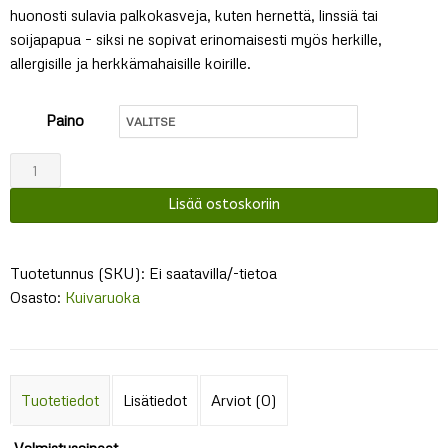
huonosti sulavia palkokasveja, kuten hernettä, linssiä tai
soijapapua – siksi ne sopivat erinomaisesti myös herkille,
allergisille ja herkkämahaisille koirille.
Paino
Cibau
Adult
Lisää ostoskoriin
Medium
määrä
Tuotetunnus (SKU):
Ei saatavilla/-tietoa
Osasto:
Kuivaruoka
Tuotetiedot
Lisätiedot
Arviot (0)
Valmistusaineet