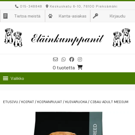
Skip
015-348848
Keskuskatu 6-10, 76100 Pieksämäki
to
Tietoa meistä
Kanta-asiakas
Kirjaudu
content
0 tuotetta
Valikko
ETUSIVU
/
KOIRAT
/
KOIRANRUUAT
/
KUIVARUOKA
/ CIBAU ADULT MEDIUM