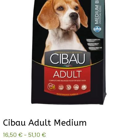
Cibau Adult Medium
Hintaluokka:
16,50
€
–
51,10
€