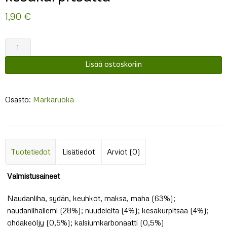
1,90
€
Belcando
Nautaa
Lisää ostoskoriin
nuudeleilla
ja
kesäkurpitsalla
Osasto:
Märkäruoka
määrä
Tuotetiedot
Lisätiedot
Arviot (0)
Valmistusaineet
Naudanliha, sydän, keuhkot, maksa, maha (63%);
naudanlihaliemi (28%); nuudeleita (4%); kesäkurpitsaa (4%);
ohdakeöljy (0,5%); kalsiumkarbonaatti (0,5%)