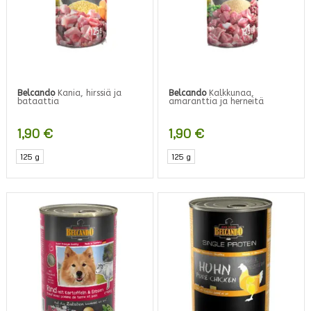
Belcando
Kania, hirssiä ja
Belcando
Kalkkunaa,
bataattia
amaranttia ja herneitä
1,90
€
1,90
€
125 g
125 g