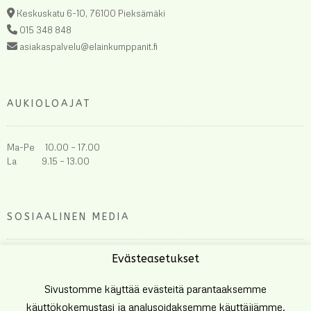
Keskuskatu 6-10, 76100 Pieksämäki
015 348 848
asiakaspalvelu@elainkumppanit.fi
AUKIOLOAJAT
Ma-Pe 10.00 – 17.00
La 9.15 – 13.00
SOSIAALINEN MEDIA
Evästeasetukset
Sivustomme käyttää evästeitä parantaaksemme
käyttökokemustasi ja analysoidaksemme käyttäjiämme.