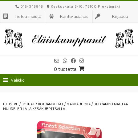
Skip
015-348848
Keskuskatu 6-10, 76100 Pieksämäki
to
Tietoa meistä
Kanta-asiakas
Kirjaudu
content
0 tuotetta
Valikko
ETUSIVU
/
KOIRAT
/
KOIRANRUUAT
/
MÄRKÄRUOKA
/ BELCANDO NAUTAA
NUUDELEILLA JA KESÄKURPITSALLA