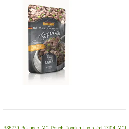
Post
RS5279_Belcando_MC_Pouch_Topping_Lamb_frei_171114_MCK