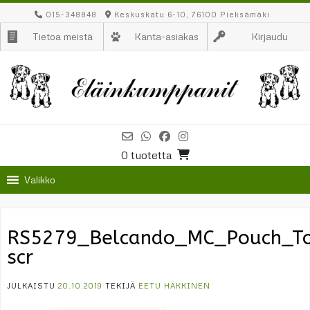
Skip
015-348848
Keskuskatu 6-10, 76100 Pieksämäki
to
Tietoa meistä
Kanta-asiakas
Kirjaudu
content
0 tuotetta
Valikko
RS5279_Belcando_MC_Pouch_T
scr
JULKAISTU
20.10.2019
TEKIJÄ
EETU HÄKKINEN