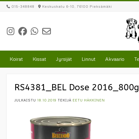
Skip
015-348848
Keskuskatu 6-10, 76100 Pieksämäki
to
content
Koirat
Kissat
Jyrsijät
Linnut
Akvaario
Te
RS4381_BEL Dose 2016_800g 
JULKAISTU
18.10.2019
TEKIJÄ
EETU HÄKKINEN