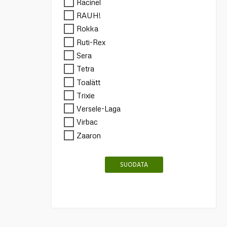
Racinel
RAUH!
Rokka
Ruti-Rex
Sera
Tetra
Toalätt
Trixie
Versele-Laga
Virbac
Zaaron
SUODATA