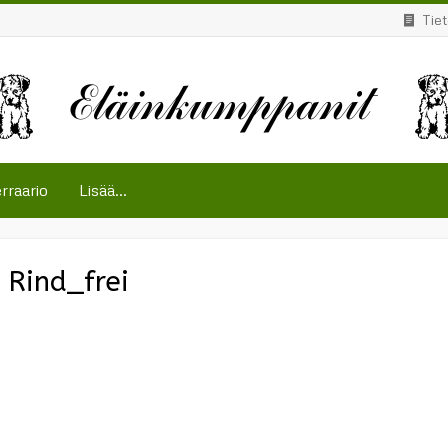
Tie
rraario
Lisää...
Rind_frei