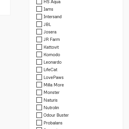
HS Aqua
Iams
Intersand
JBL
Josera
JR Farm
Kattovit
Komodo
Leonardo
LifeCat
LovePaws
Milla More
Monster
Naturis
Nutrolin
Odour Buster
Probalans