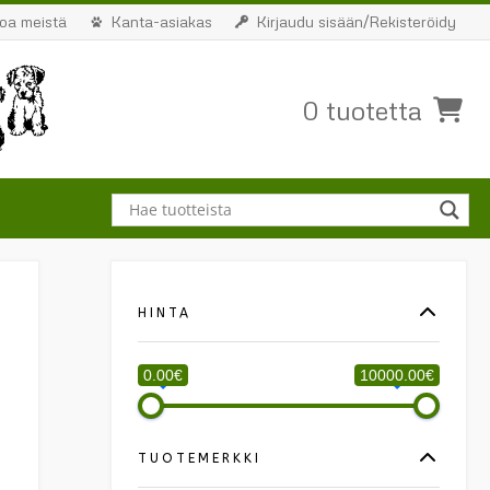
toa meistä
Kanta-asiakas
Kirjaudu sisään/Rekisteröidy
0 tuotetta
HINTA
0.00€
10000.00€
TUOTEMERKKI