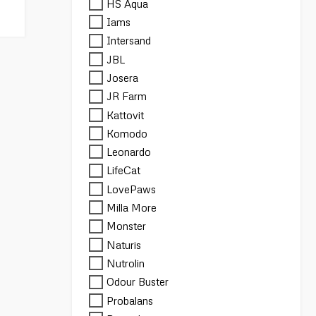
HS Aqua
Iams
Intersand
JBL
Josera
JR Farm
Kattovit
Komodo
Leonardo
LifeCat
LovePaws
Milla More
Monster
Naturis
Nutrolin
Odour Buster
Probalans