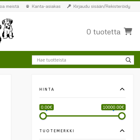
toa meistä
Kanta-asiakas
Kirjaudu sisään/Rekisteröidy
0 tuotetta
HINTA
0.00€
10000.00€
TUOTEMERKKI