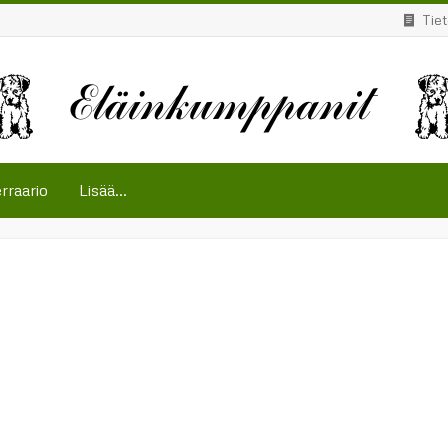
Tie
rraario
Lisää...