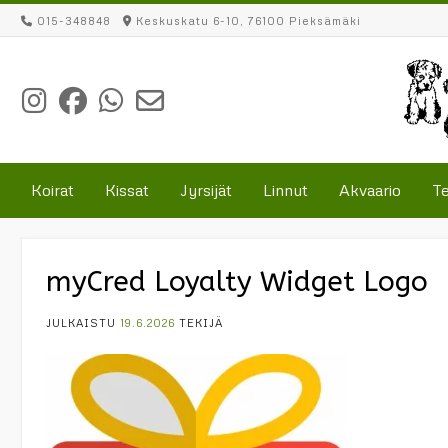
Skip
015-348848
Keskuskatu 6-10, 76100 Pieksämäki
to
content
Koirat
Kissat
Jyrsijät
Linnut
Akvaario
Te
myCred Loyalty Widget Logo
JULKAISTU
19.6.2026
TEKIJÄ