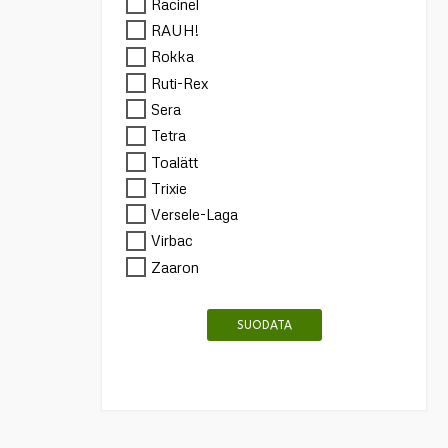
Racinel
RAUH!
Rokka
Ruti-Rex
Sera
Tetra
Toalätt
Trixie
Versele-Laga
Virbac
Zaaron
SUODATA