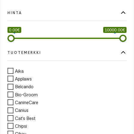
HINTA
0.00€
10000.00€
TUOTEMERKKI
Aika
Applaws
Belcando
Bio-Groom
CanineCare
Canius
Cat's Best
Chipsi
Cibau