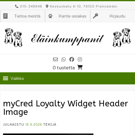
Skip
015-348848
Keskuskatu 6-10, 76100 Pieksämäki
to
Tietoa meistä
Kanta-asiakas
Kirjaudu
content
0 tuotetta
Valikko
myCred Loyalty Widget Header
Image
JULKAISTU
19.6.2026
TEKIJÄ