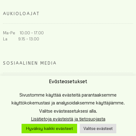
AUKIOLOAJAT
Ma-Pe 10.00 – 17.00
La 9.15 – 13.00
SOSIAALINEN MEDIA
Evästeasetukset
Sivustomme käyttää evästeitä parantaaksemme
käyttökokemustasi ja analysoidaksemme käyttäjiämme.
Valitse evästeasetuksesi alla.
Lisätietoja evästeistä ja tietosuojasta
Tehnyt
Eetu Häkkinen
Hyväksy kaikki evästeet
Valitse evästeet
TIETOSUOJA JA EVÄSTEET
YLLÄPIDON YHTEYSTIEDOT