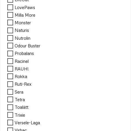
LovePaws
Milla More
Monster
Naturis
Nutrolin
Odour Buster
Probalans
Racinel
RAUH!
Rokka
Ruti-Rex
Sera
Tetra
Toalätt
Trixie
Versele-Laga
Virbac