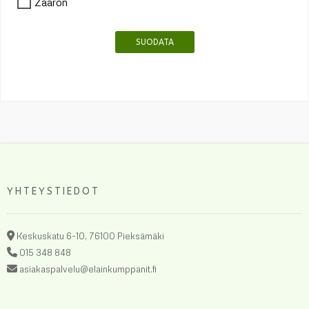
Zaaron
SUODATA
YHTEYSTIEDOT
Keskuskatu 6-10, 76100 Pieksämäki
015 348 848
asiakaspalvelu@elainkumppanit.fi