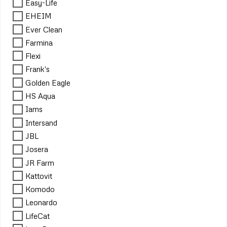
Easy-Life
EHEIM
Ever Clean
Farmina
Flexi
Frank's
Golden Eagle
HS Aqua
Iams
Intersand
JBL
Josera
JR Farm
Kattovit
Komodo
Leonardo
LifeCat