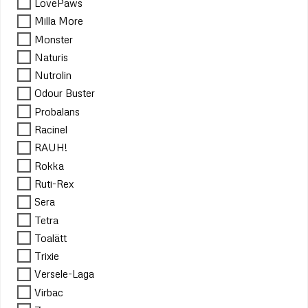
LovePaws
Milla More
Monster
Naturis
Nutrolin
Odour Buster
Probalans
Racinel
RAUH!
Rokka
Ruti-Rex
Sera
Tetra
Toalätt
Trixie
Versele-Laga
Virbac