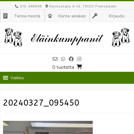
Skip
015-348848
Keskuskatu 6-10, 76100 Pieksämäki
to
Tietoa meistä
Kanta-asiakas
Kirjaudu
content
0 tuotetta
Valikko
20240327_095450