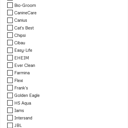
Bio-Groom
CanineCare
Canius
Cat's Best
Chipsi
Cibau
Easy-Life
EHEIM
Ever Clean
Farmina
Flexi
Frank's
Golden Eagle
HS Aqua
Iams
Intersand
JBL