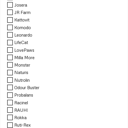
Josera
JR Farm
Kattovit
Komodo
Leonardo
LifeCat
LovePaws
Milla More
Monster
Naturis
Nutrolin
Odour Buster
Probalans
Racinel
RAUH!
Rokka
Ruti-Rex