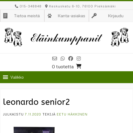
Skip
015-348848
Keskuskatu 6-10, 76100 Pieksämäki
to
Tietoa meistä
Kanta-asiakas
Kirjaudu
content
0 tuotetta
Valikko
leonardo senior2
JULKAISTU
7.11.2020
TEKIJÄ
EETU HÄKKINEN