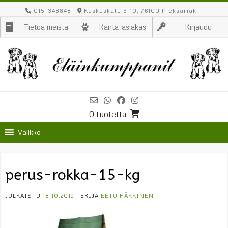
Skip
015-348848
Keskuskatu 6-10, 76100 Pieksämäki
to
Tietoa meistä
Kanta-asiakas
Kirjaudu
content
0 tuotetta
Valikko
perus-rokka-15-kg
JULKAISTU
18.10.2019
TEKIJÄ
EETU HÄKKINEN