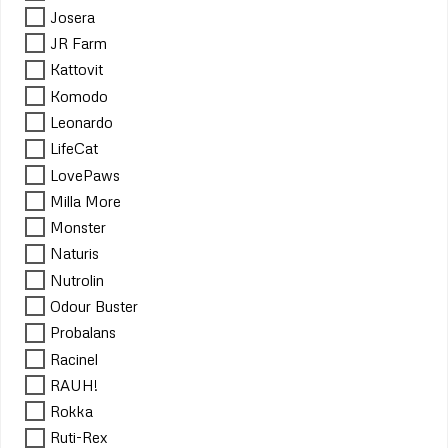
Josera
JR Farm
Kattovit
Komodo
Leonardo
LifeCat
LovePaws
Milla More
Monster
Naturis
Nutrolin
Odour Buster
Probalans
Racinel
RAUH!
Rokka
Ruti-Rex