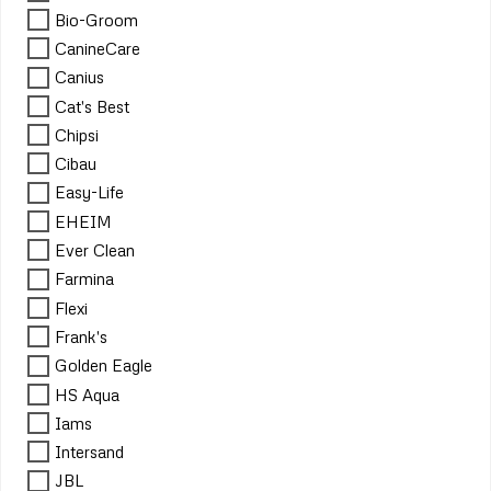
Bio-Groom
CanineCare
Canius
Cat's Best
Chipsi
Cibau
Easy-Life
EHEIM
Ever Clean
Farmina
Flexi
Frank's
Golden Eagle
HS Aqua
Iams
Intersand
JBL