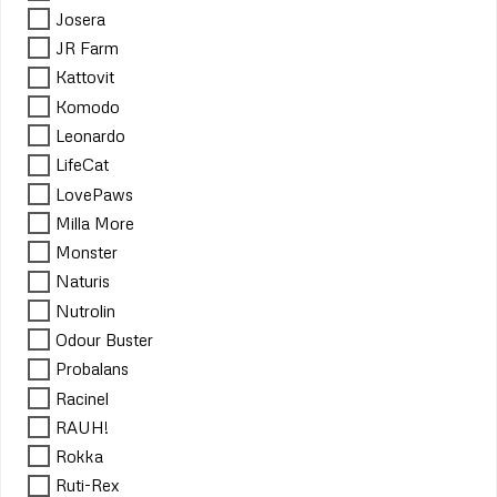
Josera
JR Farm
Kattovit
Komodo
Leonardo
LifeCat
LovePaws
Milla More
Monster
Naturis
Nutrolin
Odour Buster
Probalans
Racinel
RAUH!
Rokka
Ruti-Rex