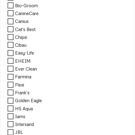
Bio-Groom
CanineCare
Canius
Cat's Best
Chipsi
Cibau
Easy-Life
EHEIM
Ever Clean
Farmina
Flexi
Frank's
Golden Eagle
HS Aqua
Iams
Intersand
JBL