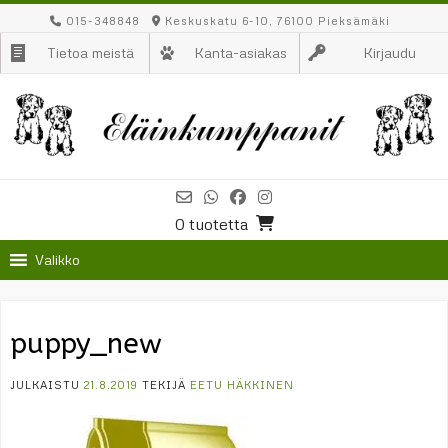
Skip
015-348848
Keskuskatu 6-10, 76100 Pieksämäki
to
Tietoa meistä
Kanta-asiakas
Kirjaudu
content
0 tuotetta
Valikko
puppy_new
JULKAISTU
21.8.2019
TEKIJÄ
EETU HÄKKINEN