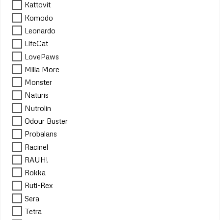
Kattovit
Komodo
Leonardo
LifeCat
LovePaws
Milla More
Monster
Naturis
Nutrolin
Odour Buster
Probalans
Racinel
RAUH!
Rokka
Ruti-Rex
Sera
Tetra