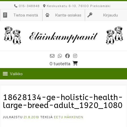
Skip
015-348848
Keskuskatu 6-10, 76100 Pieksämäki
to
Tietoa meistä
Kanta-asiakas
Kirjaudu
content
0 tuotetta
Valikko
18628134-ge-holistic-health-
large-breed-adult_1920_1080
JULKAISTU
21.8.2019
TEKIJÄ
EETU HÄKKINEN