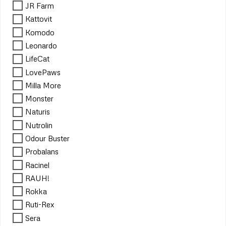
JR Farm
Kattovit
Komodo
Leonardo
LifeCat
LovePaws
Milla More
Monster
Naturis
Nutrolin
Odour Buster
Probalans
Racinel
RAUH!
Rokka
Ruti-Rex
Sera