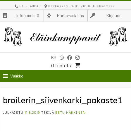
Skip
015-348848
Keskuskatu 6-10, 76100 Pieksämäki
to
Tietoa meistä
Kanta-asiakas
Kirjaudu
content
0 tuotetta
Valikko
broilerin_siivenkarki_pakaste1
JULKAISTU
11.8.2019
TEKIJÄ
EETU HÄKKINEN