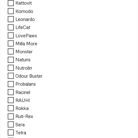
Kattovit
Komodo
Leonardo
LifeCat
LovePaws
Milla More
Monster
Naturis
Nutrolin
Odour Buster
Probalans
Racinel
RAUH!
Rokka
Ruti-Rex
Sera
Tetra