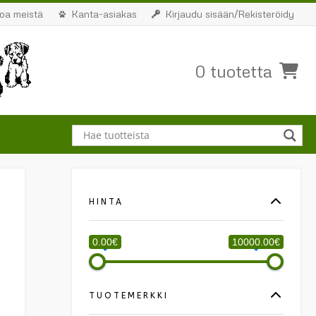
toa meistä
Kanta-asiakas
Kirjaudu sisään/Rekisteröidy
0 tuotetta
HINTA
0.00€
10000.00€
TUOTEMERKKI