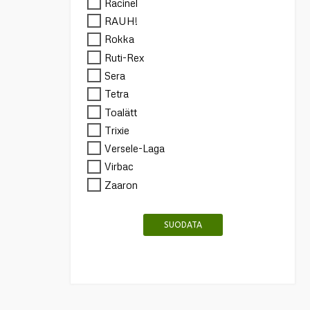
Racinel
RAUH!
Rokka
Ruti-Rex
Sera
Tetra
Toalätt
Trixie
Versele-Laga
Virbac
Zaaron
SUODATA