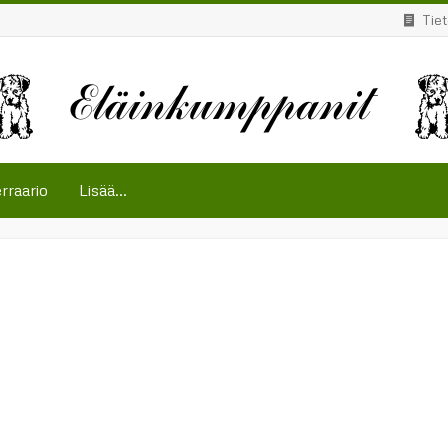
Tie
rraario
Lisää...