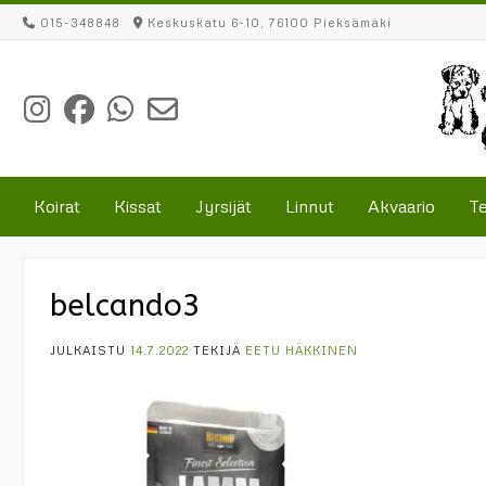
Skip
015-348848
Keskuskatu 6-10, 76100 Pieksämäki
to
content
Koirat
Kissat
Jyrsijät
Linnut
Akvaario
Te
belcando3
JULKAISTU
14.7.2022
TEKIJÄ
EETU HÄKKINEN