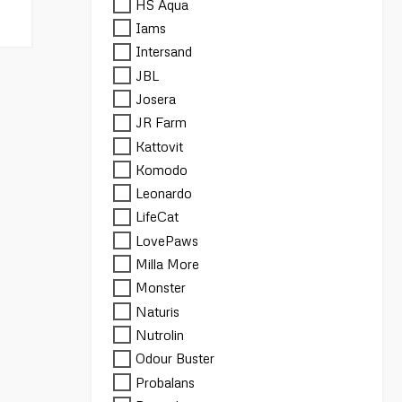
HS Aqua
Iams
Intersand
JBL
Josera
JR Farm
Kattovit
Komodo
Leonardo
LifeCat
LovePaws
Milla More
Monster
Naturis
Nutrolin
Odour Buster
Probalans