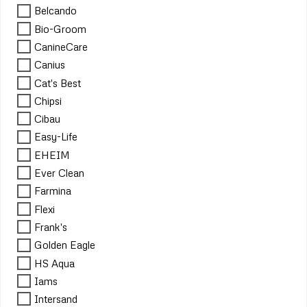
Belcando
Bio-Groom
CanineCare
Canius
Cat's Best
Chipsi
Cibau
Easy-Life
EHEIM
Ever Clean
Farmina
Flexi
Frank's
Golden Eagle
HS Aqua
Iams
Intersand