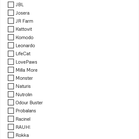
JBL
Josera
JR Farm
Kattovit
Komodo
Leonardo
LifeCat
LovePaws
Milla More
Monster
Naturis
Nutrolin
Odour Buster
Probalans
Racinel
RAUH!
Rokka