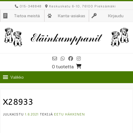
Skip
015-348848
Keskuskatu 6-10, 76100 Pieksämäki
to
Tietoa meistä
Kanta-asiakas
Kirjaudu
content
0 tuotetta
Valikko
X28933
JULKAISTU
1.6.2021
TEKIJÄ
EETU HÄKKINEN