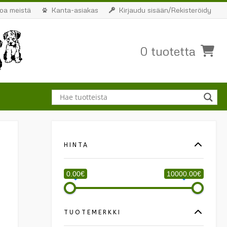
toa meistä
Kanta-asiakas
Kirjaudu sisään/Rekisteröidy
0 tuotetta
HINTA
0.00€
10000.00€
TUOTEMERKKI