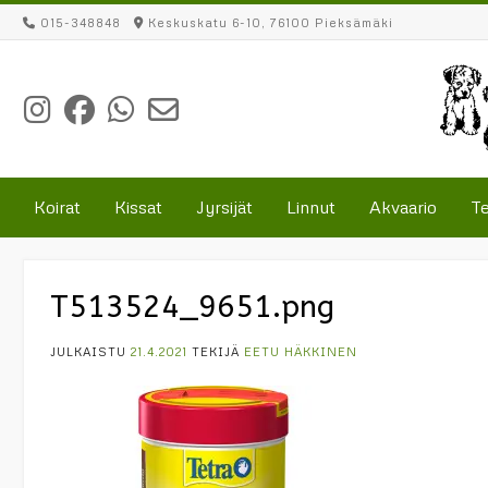
Skip
015-348848
Keskuskatu 6-10, 76100 Pieksämäki
to
content
Koirat
Kissat
Jyrsijät
Linnut
Akvaario
Te
T513524_9651.png
JULKAISTU
21.4.2021
TEKIJÄ
EETU HÄKKINEN