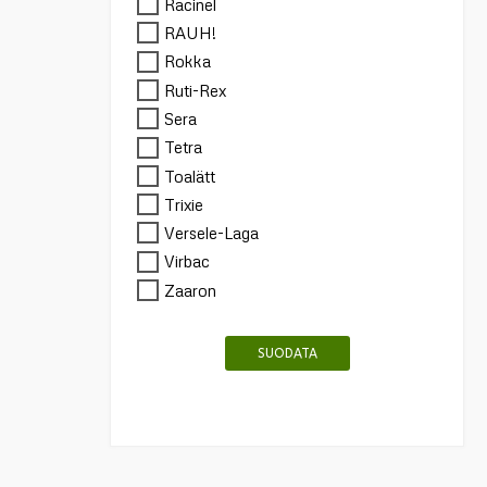
Racinel
RAUH!
Rokka
Ruti-Rex
Sera
Tetra
Toalätt
Trixie
Versele-Laga
Virbac
Zaaron
SUODATA