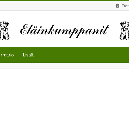
Tie
rraario
Lisää...