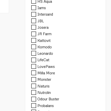
HS Aqua
Iams
Intersand
JBL
Josera
JR Farm
Kattovit
Komodo
Leonardo
LifeCat
LovePaws
Milla More
Monster
Naturis
Nutrolin
Odour Buster
Probalans