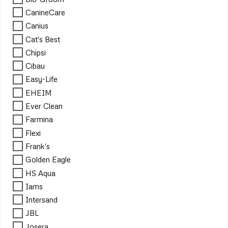
CanineCare
Canius
Cat's Best
Chipsi
Cibau
Easy-Life
EHEIM
Ever Clean
Farmina
Flexi
Frank's
Golden Eagle
HS Aqua
Iams
Intersand
JBL
Josera