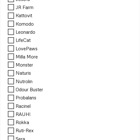
JR Farm
Kattovit
Komodo
Leonardo
LifeCat
LovePaws
Milla More
Monster
Naturis
Nutrolin
Odour Buster
Probalans
Racinel
RAUH!
Rokka
Ruti-Rex
Sera