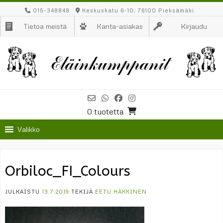
Skip
015-348848
Keskuskatu 6-10, 76100 Pieksämäki
to
Tietoa meistä
Kanta-asiakas
Kirjaudu
content
0 tuotetta
Valikko
Orbiloc_FI_Colours
JULKAISTU
13.7.2019
TEKIJÄ
EETU HÄKKINEN