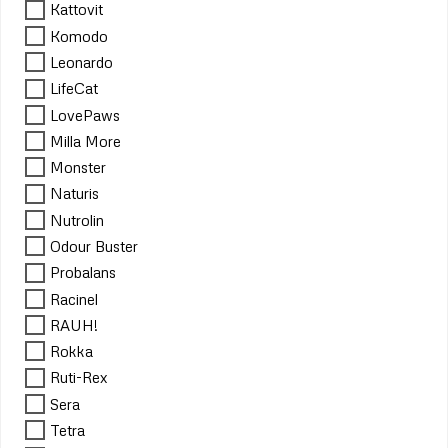
Kattovit
Komodo
Leonardo
LifeCat
LovePaws
Milla More
Monster
Naturis
Nutrolin
Odour Buster
Probalans
Racinel
RAUH!
Rokka
Ruti-Rex
Sera
Tetra