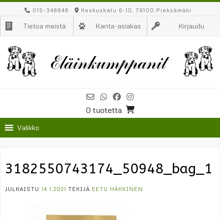
Skip
015-348848
Keskuskatu 6-10, 76100 Pieksämäki
to
Tietoa meistä
Kanta-asiakas
Kirjaudu
content
0 tuotetta
Valikko
3182550743174_50948_bag_1
JULKAISTU
14.1.2021
TEKIJÄ
EETU HÄKKINEN