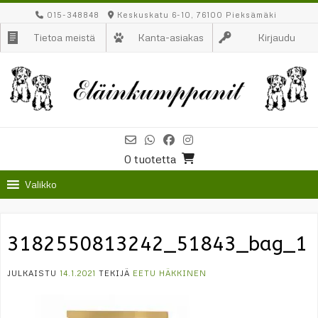
Skip
015-348848
Keskuskatu 6-10, 76100 Pieksämäki
to
Tietoa meistä
Kanta-asiakas
Kirjaudu
content
0 tuotetta
Valikko
3182550813242_51843_bag_1
JULKAISTU
14.1.2021
TEKIJÄ
EETU HÄKKINEN