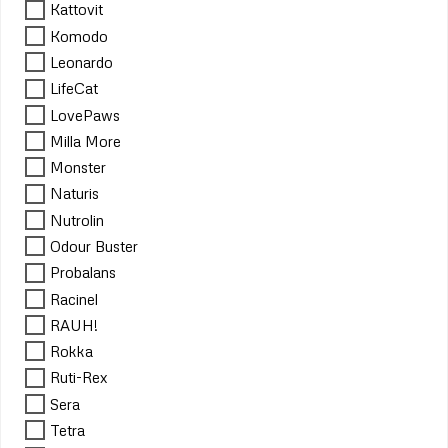
Kattovit
Komodo
Leonardo
LifeCat
LovePaws
Milla More
Monster
Naturis
Nutrolin
Odour Buster
Probalans
Racinel
RAUH!
Rokka
Ruti-Rex
Sera
Tetra