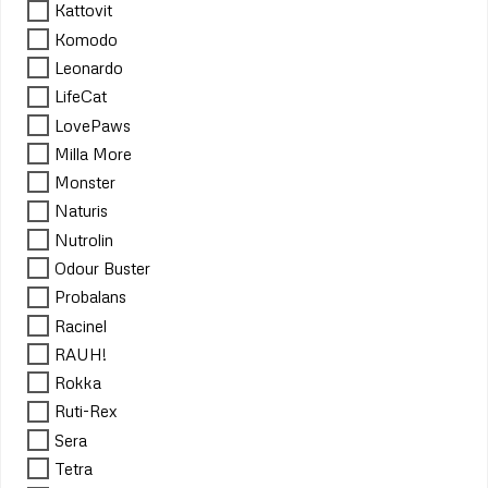
Kattovit
Komodo
Leonardo
LifeCat
LovePaws
Milla More
Monster
Naturis
Nutrolin
Odour Buster
Probalans
Racinel
RAUH!
Rokka
Ruti-Rex
Sera
Tetra