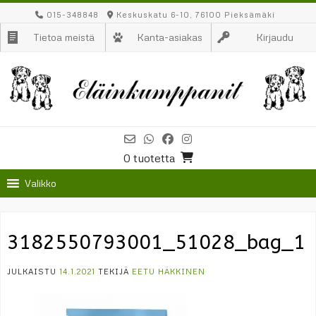
Skip
015-348848
Keskuskatu 6-10, 76100 Pieksämäki
to
Tietoa meistä
Kanta-asiakas
Kirjaudu
content
0 tuotetta
Valikko
3182550793001_51028_bag_1
JULKAISTU
14.1.2021
TEKIJÄ
EETU HÄKKINEN