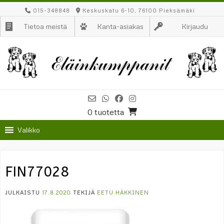
Skip
015-348848
Keskuskatu 6-10, 76100 Pieksämäki
to
Tietoa meistä
Kanta-asiakas
Kirjaudu
content
0 tuotetta
Valikko
FIN77028
JULKAISTU
17.8.2020
TEKIJÄ
EETU HÄKKINEN