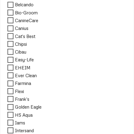
Belcando
Bio-Groom
CanineCare
Canius
Cat's Best
Chipsi
Cibau
Easy-Life
EHEIM
Ever Clean
Farmina
Flexi
Frank's
Golden Eagle
HS Aqua
Iams
Intersand