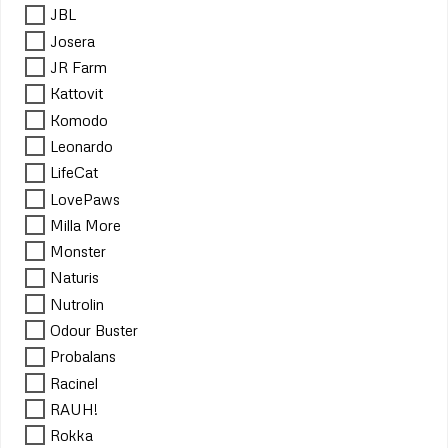
JBL
Josera
JR Farm
Kattovit
Komodo
Leonardo
LifeCat
LovePaws
Milla More
Monster
Naturis
Nutrolin
Odour Buster
Probalans
Racinel
RAUH!
Rokka