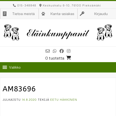
Skip
015-348848
Keskuskatu 6-10, 76100 Pieksämäki
to
Tietoa meistä
Kanta-asiakas
Kirjaudu
content
0 tuotetta
Valikko
AM83696
JULKAISTU
14.8.2020
TEKIJÄ
EETU HÄKKINEN