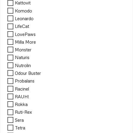
Kattovit
Komodo
Leonardo
LifeCat
LovePaws
Milla More
Monster
Naturis
Nutrolin
Odour Buster
Probalans
Racinel
RAUH!
Rokka
Ruti-Rex
Sera
Tetra