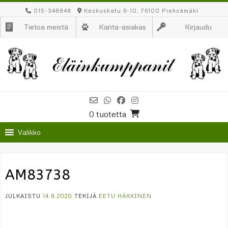
Skip
015-348848
Keskuskatu 6-10, 76100 Pieksämäki
to
Tietoa meistä
Kanta-asiakas
Kirjaudu
content
0 tuotetta
Valikko
AM83738
JULKAISTU
14.8.2020
TEKIJÄ
EETU HÄKKINEN