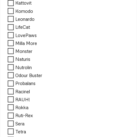
Kattovit
Komodo
Leonardo
LifeCat
LovePaws
Milla More
Monster
Naturis
Nutrolin
Odour Buster
Probalans
Racinel
RAUH!
Rokka
Ruti-Rex
Sera
Tetra