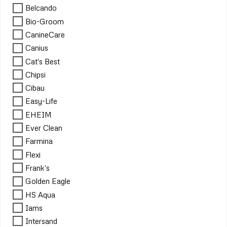
Belcando
Bio-Groom
CanineCare
Canius
Cat's Best
Chipsi
Cibau
Easy-Life
EHEIM
Ever Clean
Farmina
Flexi
Frank's
Golden Eagle
HS Aqua
Iams
Intersand