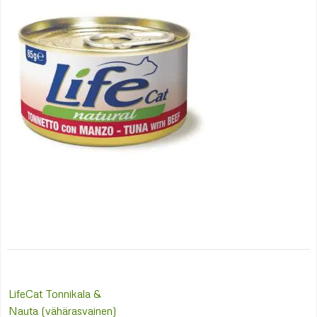
Post
LifeCat Tonnikala &
navigation
Nauta (vähärasvainen)