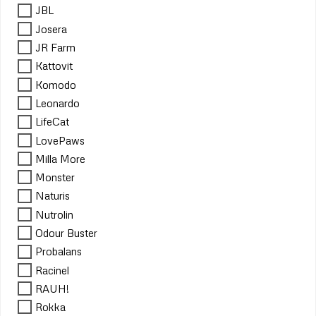
JBL
Josera
JR Farm
Kattovit
Komodo
Leonardo
LifeCat
LovePaws
Milla More
Monster
Naturis
Nutrolin
Odour Buster
Probalans
Racinel
RAUH!
Rokka