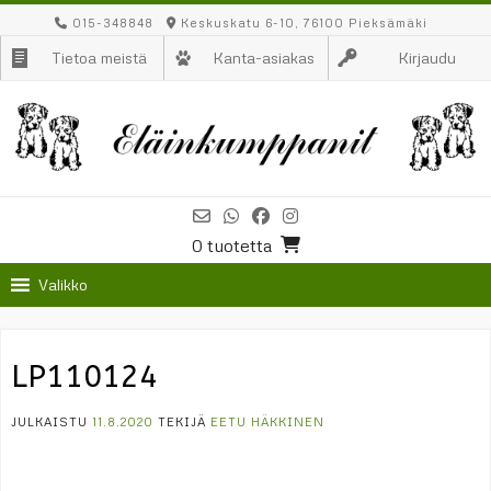
Skip
015-348848
Keskuskatu 6-10, 76100 Pieksämäki
to
Tietoa meistä
Kanta-asiakas
Kirjaudu
content
0 tuotetta
Valikko
LP110124
JULKAISTU
11.8.2020
TEKIJÄ
EETU HÄKKINEN