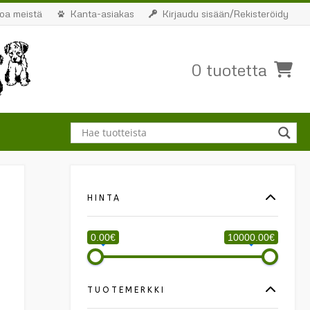
toa meistä
Kanta-asiakas
Kirjaudu sisään/Rekisteröidy
0 tuotetta
HINTA
0.00€
10000.00€
TUOTEMERKKI