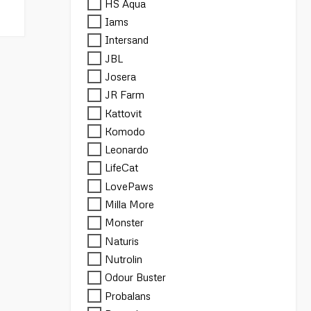
HS Aqua
Iams
Intersand
JBL
Josera
JR Farm
Kattovit
Komodo
Leonardo
LifeCat
LovePaws
Milla More
Monster
Naturis
Nutrolin
Odour Buster
Probalans