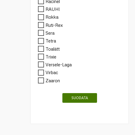
Racinel
RAUH!
Rokka
Ruti-Rex
Sera
Tetra
Toalätt
Trixie
Versele-Laga
Virbac
Zaaron
SUODATA