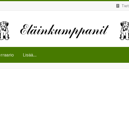
Tie
rraario
Lisää...