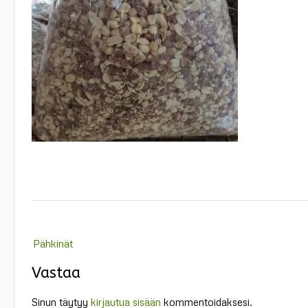
Post
Pähkinät
navigation
Vastaa
Sinun täytyy
kirjautua sisään
kommentoidaksesi.