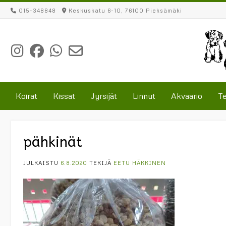
Skip
015-348848
Keskuskatu 6-10, 76100 Pieksämäki
to
content
Koirat
Kissat
Jyrsijät
Linnut
Akvaario
Te
pähkinät
JULKAISTU
6.8.2020
TEKIJÄ
EETU HÄKKINEN