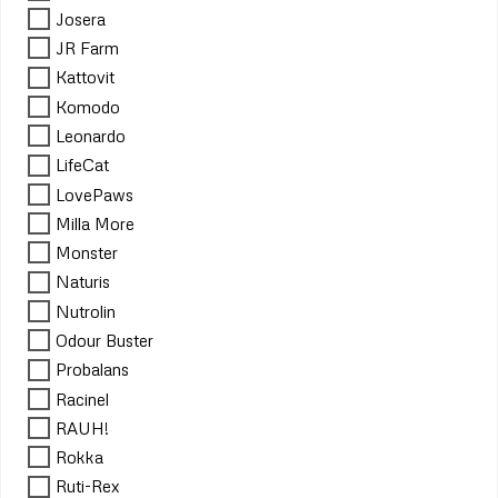
Josera
JR Farm
Kattovit
Komodo
Leonardo
LifeCat
LovePaws
Milla More
Monster
Naturis
Nutrolin
Odour Buster
Probalans
Racinel
RAUH!
Rokka
Ruti-Rex