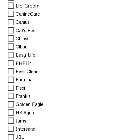
Bio-Groom
CanineCare
Canius
Cat's Best
Chipsi
Cibau
Easy-Life
EHEIM
Ever Clean
Farmina
Flexi
Frank's
Golden Eagle
HS Aqua
Iams
Intersand
JBL