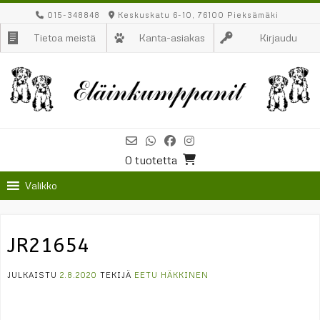
Skip
015-348848
Keskuskatu 6-10, 76100 Pieksämäki
to
Tietoa meistä
Kanta-asiakas
Kirjaudu
content
0 tuotetta
Valikko
JR21654
JULKAISTU
2.8.2020
TEKIJÄ
EETU HÄKKINEN