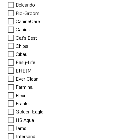
Belcando
Bio-Groom
CanineCare
Canius
Cat's Best
Chipsi
Cibau
Easy-Life
EHEIM
Ever Clean
Farmina
Flexi
Frank's
Golden Eagle
HS Aqua
Iams
Intersand