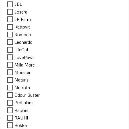
JBL
Josera
JR Farm
Kattovit
Komodo
Leonardo
LifeCat
LovePaws
Milla More
Monster
Naturis
Nutrolin
Odour Buster
Probalans
Racinel
RAUH!
Rokka