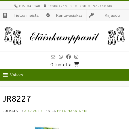
Skip
015-348848
Keskuskatu 6-10, 76100 Pieksämäki
to
Tietoa meistä
Kanta-asiakas
Kirjaudu
content
0 tuotetta
Valikko
JR8227
JULKAISTU
30.7.2020
TEKIJÄ
EETU HÄKKINEN