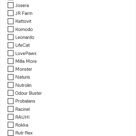
Josera
JR Farm
Kattovit
Komodo
Leonardo
LifeCat
LovePaws
Milla More
Monster
Naturis
Nutrolin
Odour Buster
Probalans
Racinel
RAUH!
Rokka
Ruti-Rex