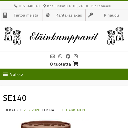
Skip
015-348848
Keskuskatu 6-10, 76100 Pieksämäki
to
Tietoa meistä
Kanta-asiakas
Kirjaudu
content
0 tuotetta
Valikko
SE140
JULKAISTU
29.7.2020
TEKIJÄ
EETU HÄKKINEN