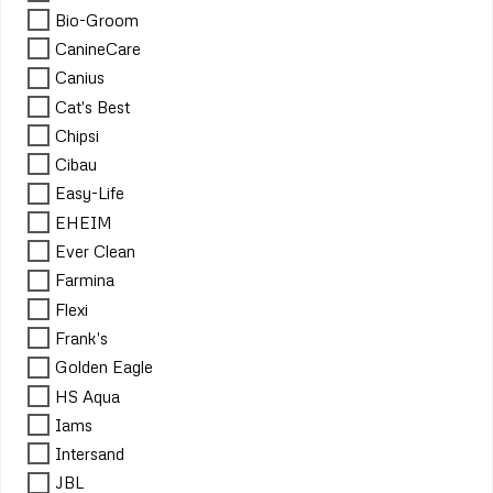
Bio-Groom
CanineCare
Canius
Cat's Best
Chipsi
Cibau
Easy-Life
EHEIM
Ever Clean
Farmina
Flexi
Frank's
Golden Eagle
HS Aqua
Iams
Intersand
JBL