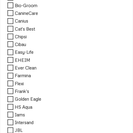
Bio-Groom
CanineCare
Canius
Cat's Best
Chipsi
Cibau
Easy-Life
EHEIM
Ever Clean
Farmina
Flexi
Frank's
Golden Eagle
HS Aqua
Iams
Intersand
JBL