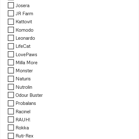
Josera
JR Farm
Kattovit
Komodo
Leonardo
LifeCat
LovePaws
Milla More
Monster
Naturis
Nutrolin
Odour Buster
Probalans
Racinel
RAUH!
Rokka
Ruti-Rex