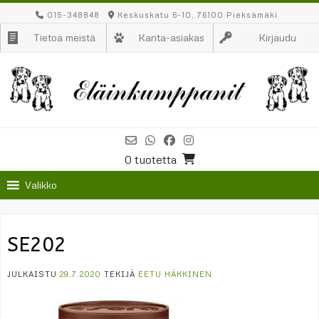
Skip
015-348848
Keskuskatu 6-10, 76100 Pieksämäki
to
Tietoa meistä
Kanta-asiakas
Kirjaudu
content
0 tuotetta
Valikko
SE202
JULKAISTU
29.7.2020
TEKIJÄ
EETU HÄKKINEN