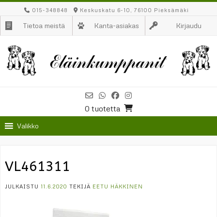
Skip
015-348848
Keskuskatu 6-10, 76100 Pieksämäki
to
Tietoa meistä
Kanta-asiakas
Kirjaudu
content
0 tuotetta
Valikko
VL461311
JULKAISTU
11.6.2020
TEKIJÄ
EETU HÄKKINEN