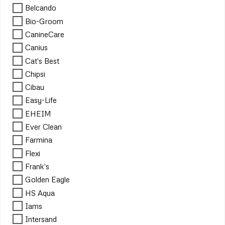
Belcando
Bio-Groom
CanineCare
Canius
Cat's Best
Chipsi
Cibau
Easy-Life
EHEIM
Ever Clean
Farmina
Flexi
Frank's
Golden Eagle
HS Aqua
Iams
Intersand