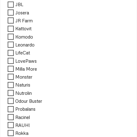
JBL
Josera
JR Farm
Kattovit
Komodo
Leonardo
LifeCat
LovePaws
Milla More
Monster
Naturis
Nutrolin
Odour Buster
Probalans
Racinel
RAUH!
Rokka