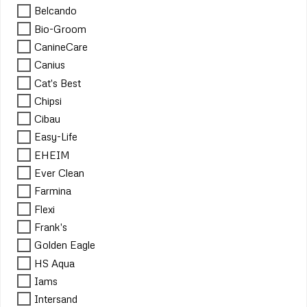
Belcando
Bio-Groom
CanineCare
Canius
Cat's Best
Chipsi
Cibau
Easy-Life
EHEIM
Ever Clean
Farmina
Flexi
Frank's
Golden Eagle
HS Aqua
Iams
Intersand