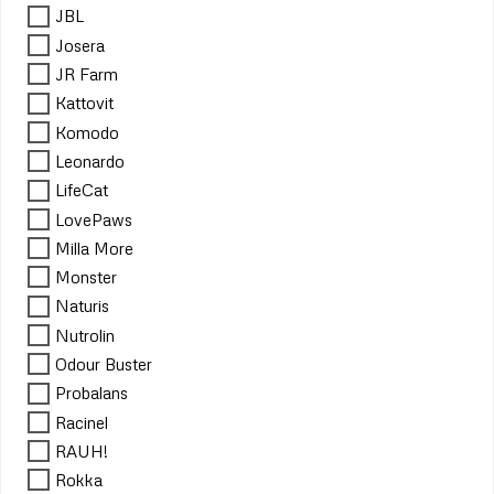
JBL
Josera
JR Farm
Kattovit
Komodo
Leonardo
LifeCat
LovePaws
Milla More
Monster
Naturis
Nutrolin
Odour Buster
Probalans
Racinel
RAUH!
Rokka