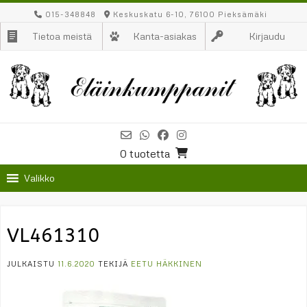
Skip
015-348848
Keskuskatu 6-10, 76100 Pieksämäki
to
Tietoa meistä
Kanta-asiakas
Kirjaudu
content
0 tuotetta
Valikko
VL461310
JULKAISTU
11.6.2020
TEKIJÄ
EETU HÄKKINEN