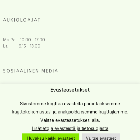
AUKIOLOAJAT
Ma-Pe 10.00 – 17.00
La 9.15 – 13.00
SOSIAALINEN MEDIA
Evästeasetukset
Sivustomme käyttää evästeitä parantaaksemme
käyttökokemustasi ja analysoidaksemme käyttäjiämme.
Valitse evästeasetuksesi alla.
Lisätietoja evästeistä ja tietosuojasta
Tehnyt
Eetu Häkkinen
Hyväksy kaikki evästeet
Valitse evästeet
TIETOSUOJA JA EVÄSTEET
YLLÄPIDON YHTEYSTIEDOT