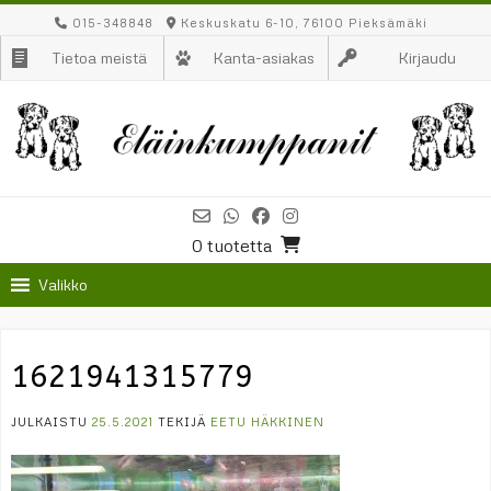
Skip
015-348848
Keskuskatu 6-10, 76100 Pieksämäki
to
Tietoa meistä
Kanta-asiakas
Kirjaudu
content
0 tuotetta
Valikko
1621941315779
JULKAISTU
25.5.2021
TEKIJÄ
EETU HÄKKINEN