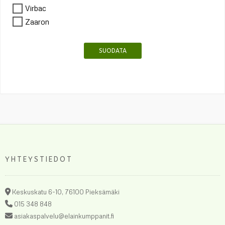
Virbac
Zaaron
SUODATA
YHTEYSTIEDOT
Keskuskatu 6-10, 76100 Pieksämäki
015 348 848
asiakaspalvelu@elainkumppanit.fi